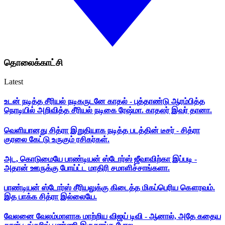
தொலைக்காட்சி
Latest
உடன் நடித்த சீரியல் நடிகருடனே காதல் - புத்தாண்டு ஆரம்பித்த
நொடியில் அறிவித்த சீரியல் நடிகை ரேஷ்மா. காதலர் இவர் தானா.
வெளியானது சித்ரா இறுதியாக நடித்த படத்தின் டீசர் - சித்ரா
குரலை கேட்டு உருகும் ரசிகர்கள்.
அட, கொடுமையே பாண்டியன் ஸ்டோர்ஸ் ஜீவாவிற்கா இப்படி -
அதான் ஊருக்கு போய்ட்ட மாதிரி சமாளிச்சாங்களா.
பாண்டியன் ஸ்டோர்ஸ் சீரியலுக்கு கிடைத்த மிகப்பெரிய கௌரவம்.
இத பாக்க சித்ரா இல்லையே.
வேலனை வேலம்மாளாக மாற்றிய விஜய் டிவி - ஆனால், அதே கதைய