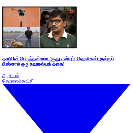
தல'யின் பெருந்தன்மை: 'சூது கவ்வும்' ஹெலிகாப்டருக்குப்
பின்னால் ஒரு சுவாரஸ்யக் கதை!
அரசியல்
தொலைக்காட்சி