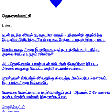
தொலைக்காட்சி
Latest
உடன் நடித்த சீரியல் நடிகருடனே காதல் - புத்தாண்டு ஆரம்பித்த
நொடியில் அறிவித்த சீரியல் நடிகை ரேஷ்மா. காதலர் இவர் தானா.
வெளியானது சித்ரா இறுதியாக நடித்த படத்தின் டீசர் - சித்ரா
குரலை கேட்டு உருகும் ரசிகர்கள்.
அட, கொடுமையே பாண்டியன் ஸ்டோர்ஸ் ஜீவாவிற்கா இப்படி -
அதான் ஊருக்கு போய்ட்ட மாதிரி சமாளிச்சாங்களா.
பாண்டியன் ஸ்டோர்ஸ் சீரியலுக்கு கிடைத்த மிகப்பெரிய கௌரவம்.
இத பாக்க சித்ரா இல்லையே.
வேலனை வேலம்மாளாக மாற்றிய விஜய் டிவி - ஆனால், அதே கதைய
தான் டிங்கரிங் பண்ணி இருகாங்க போல.
தொழில்நுட்பம்
விமர்சனம்