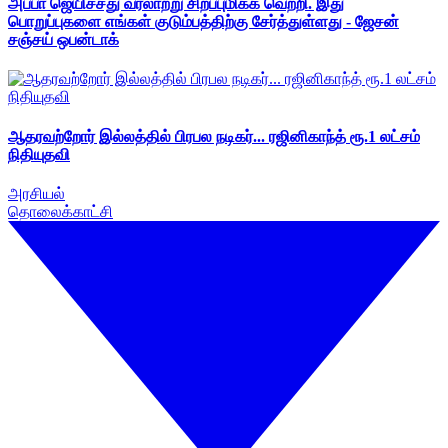
அப்பா ஜெயிச்சது வரலாற்று சிறப்புமிக்க வெற்றி. இது
பொறுப்புகளை எங்கள் குடும்பத்திற்கு சேர்த்துள்ளது - ஜேசன்
சஞ்சய் ஒபன்டாக்
ஆதரவற்றோர் இல்லத்தில் பிரபல நடிகர்... ரஜினிகாந்த் ரூ.1 லட்சம்
நிதியுதவி
அரசியல்
தொலைக்காட்சி