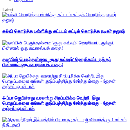
Latest
கல்வி கொடுத்த பள்ளிக்கு கட்டடம் கட்டிக் கொடுத்த நடிகர் தனுஷ்
தல'யின் பெருந்தன்மை: 'சூது கவ்வும்' ஹெலிகாப்டருக்குப்
பின்னால் ஒரு சுவாரஸ்யக் கதை!
அப்பா ஜெயிச்சது வரலாற்று சிறப்புமிக்க வெற்றி. இது
பொறுப்புகளை எங்கள் குடும்பத்திற்கு சேர்த்துள்ளது - ஜேசன்
சஞ்சய் ஒபன்டாக்