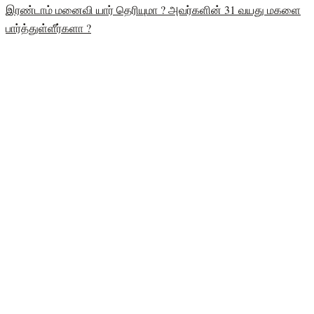
இரண்டாம் மனைவி யார் தெரியுமா ? அவர்களின் 31 வயது மகளை
பார்த்துள்ளீர்களா ?
பிரிகிடா பற்றிய தகவல்:
மேலும், இந்த படத்தில் பிரிகிடா தெலுங்கு மொழி பேசும்
கதாபாத்திரத்தில் பிரகிடா நடித்து இருப்பார். இவர் ஆஹா
கல்யாணம் வெப்சீரிஸில் பவி டீச்சர் என்ற கதாபாத்திரத்தில் நடித்து
ரசிகர்கள் மத்தியில் பிரபலமானவர். எந்தவொரு சினிமா
பின்னணியும் இல்லாமல் தன்னுடைய திறமையின் மூலம்
வெள்ளித்திரையில் கால்தடம் பதித்தார். மேலும், நடிகர் விஷாலின்
அயோக்யா திரைப்படத்தில் முக்கிய கதாபாத்திரத்தில் நடித்து முதல்
முறையாக வெள்ளித்திரைக்குள் அடியெடுத்து வைத்தார் பிரகிடா.
https://www.youtube.com/watch?v=iEe2S6B2HqU
பிரிகிடா நடித்த படங்கள்: