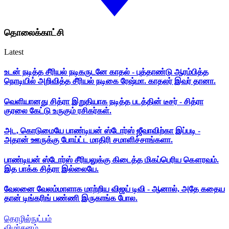
தொலைக்காட்சி
Latest
உடன் நடித்த சீரியல் நடிகருடனே காதல் - புத்தாண்டு ஆரம்பித்த
நொடியில் அறிவித்த சீரியல் நடிகை ரேஷ்மா. காதலர் இவர் தானா.
வெளியானது சித்ரா இறுதியாக நடித்த படத்தின் டீசர் - சித்ரா
குரலை கேட்டு உருகும் ரசிகர்கள்.
அட, கொடுமையே பாண்டியன் ஸ்டோர்ஸ் ஜீவாவிற்கா இப்படி -
அதான் ஊருக்கு போய்ட்ட மாதிரி சமாளிச்சாங்களா.
பாண்டியன் ஸ்டோர்ஸ் சீரியலுக்கு கிடைத்த மிகப்பெரிய கௌரவம்.
இத பாக்க சித்ரா இல்லையே.
வேலனை வேலம்மாளாக மாற்றிய விஜய் டிவி - ஆனால், அதே கதைய
தான் டிங்கரிங் பண்ணி இருகாங்க போல.
தொழில்நுட்பம்
விமர்சனம்