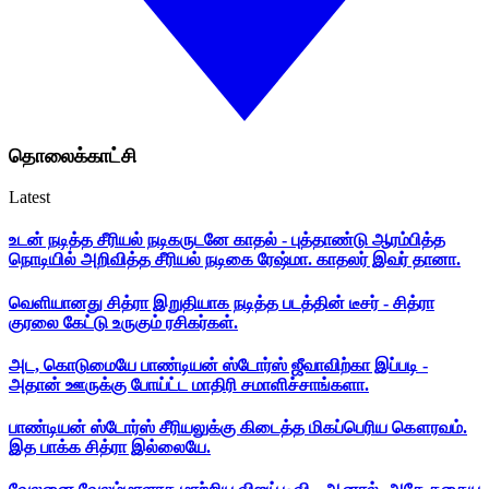
தொலைக்காட்சி
Latest
உடன் நடித்த சீரியல் நடிகருடனே காதல் - புத்தாண்டு ஆரம்பித்த
நொடியில் அறிவித்த சீரியல் நடிகை ரேஷ்மா. காதலர் இவர் தானா.
வெளியானது சித்ரா இறுதியாக நடித்த படத்தின் டீசர் - சித்ரா
குரலை கேட்டு உருகும் ரசிகர்கள்.
அட, கொடுமையே பாண்டியன் ஸ்டோர்ஸ் ஜீவாவிற்கா இப்படி -
அதான் ஊருக்கு போய்ட்ட மாதிரி சமாளிச்சாங்களா.
பாண்டியன் ஸ்டோர்ஸ் சீரியலுக்கு கிடைத்த மிகப்பெரிய கௌரவம்.
இத பாக்க சித்ரா இல்லையே.