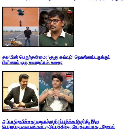
தல'யின் பெருந்தன்மை: 'சூது கவ்வும்' ஹெலிகாப்டருக்குப்
பின்னால் ஒரு சுவாரஸ்யக் கதை!
அப்பா ஜெயிச்சது வரலாற்று சிறப்புமிக்க வெற்றி. இது
பொறுப்புகளை எங்கள் குடும்பத்திற்கு சேர்த்துள்ளது - ஜேசன்