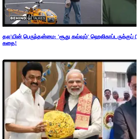
தல'யின் பெருந்தன்மை: 'சூது கவ்வும்' ஹெலிகாப்டருக்குப் ப
கதை!