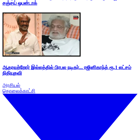
சஞ்சய் ஒபன்டாக்
ஆதரவற்றோர் இல்லத்தில் பிரபல நடிகர்... ரஜினிகாந்த் ரூ.1 லட்சம்
நிதியுதவி
அரசியல்
தொலைக்காட்சி