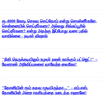
ரூ.4000 கோடி செலவு செய்தோம் என்று சொன்னீர்களே,
சென்னையில் செய்தீர்களா? அல்லது சிங்கப்பூரில்
செய்தீர்களா? என்று அதற்கு இப்போது வரை பதில்
வரவில்லை - நடிகர் விஷால்
"நிதி நெருக்கடியிலும் உழவர் நலன் காக்கும் பட்ஜெட்!" –
வேளாண் அறிவிப்புகளை வரவேற்ற வைகோ!
"தோனியின் ரூம் கதவு மூடியிருந்தா..." – எம்.எஸ்.
தோனியின் அறை ரகசியத்தை உடைத்த ரஹானே!