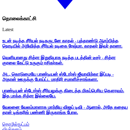
தொலைக்காட்சி
Latest
உடன் நடித்த சீரியல் நடிகருடனே காதல் - புத்தாண்டு ஆரம்பித்த
நொடியில் அறிவித்த சீரியல் நடிகை ரேஷ்மா. காதலர் இவர் தானா.
வெளியானது சித்ரா இறுதியாக நடித்த படத்தின் டீசர் - சித்ரா
குரலை கேட்டு உருகும் ரசிகர்கள்.
அட, கொடுமையே பாண்டியன் ஸ்டோர்ஸ் ஜீவாவிற்கா இப்படி -
அதான் ஊருக்கு போய்ட்ட மாதிரி சமாளிச்சாங்களா.
பாண்டியன் ஸ்டோர்ஸ் சீரியலுக்கு கிடைத்த மிகப்பெரிய கௌரவம்.
இத பாக்க சித்ரா இல்லையே.
வேலனை வேலம்மாளாக மாற்றிய விஜய் டிவி - ஆனால், அதே கதைய
தான் டிங்கரிங் பண்ணி இருகாங்க போல.
தொழில்நுட்பம்
விமர்சனம்