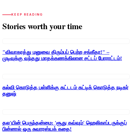
KEEP READING
Stories worth your time
"விவாகரத்து மனுவை திரும்பப் பெற்ற சங்கீதா!" –
முடிவுக்கு வந்தது மாதக்கணக்கிலான சட்டப் போராட்டம்!
கல்வி கொடுத்த பள்ளிக்கு கட்டடம் கட்டிக் கொடுத்த நடிகர்
தனுஷ்
தல'யின் பெருந்தன்மை: 'சூது கவ்வும்' ஹெலிகாப்டருக்குப்
பின்னால் ஒரு சுவாரஸ்யக் கதை!