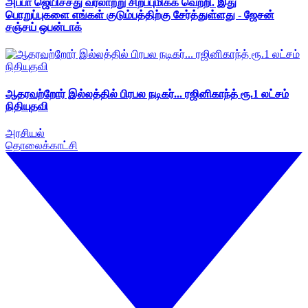
அப்பா ஜெயிச்சது வரலாற்று சிறப்புமிக்க வெற்றி. இது
பொறுப்புகளை எங்கள் குடும்பத்திற்கு சேர்த்துள்ளது - ஜேசன்
சஞ்சய் ஒபன்டாக்
ஆதரவற்றோர் இல்லத்தில் பிரபல நடிகர்... ரஜினிகாந்த் ரூ.1 லட்சம்
நிதியுதவி
அரசியல்
தொலைக்காட்சி