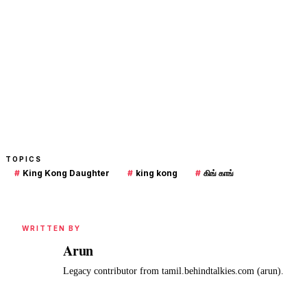
TOPICS
#
King Kong Daughter
#
king kong
#
கிங் காங்
WRITTEN BY
Arun
A
Legacy contributor from tamil.behindtalkies.com (arun).