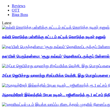
Reviews
OTT
Bigg Boss
Latest
கல்வி கொடுத்த பள்ளிக்கு கட்டடம் கட்டிக் கொடுத்த நடிகர் தனுஷ்
தல'யின் பெருந்தன்மை: 'சூது கவ்வும்' ஹெலிகாப்டருக்குப் பின்னால
அப்பா ஜெயிச்சது வரலாற்று சிறப்புமிக்க வெற்றி. இது பொறுப்புகளை எ
ஆதரவற்றோர் இல்லத்தில் பிரபல நடிகர்... ரஜினிகாந்த் ரூ.1 லட்சம் நித