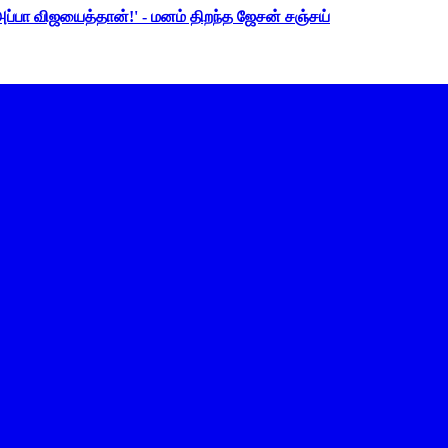
 அப்பா விஜயைத்தான்!' - மனம் திறந்த ஜேசன் சஞ்சய்