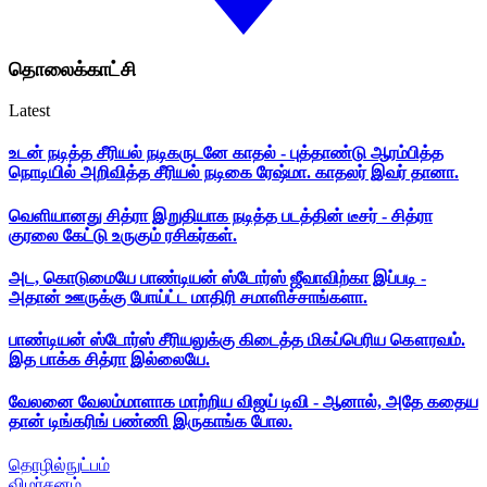
தொலைக்காட்சி
Latest
உடன் நடித்த சீரியல் நடிகருடனே காதல் - புத்தாண்டு ஆரம்பித்த
நொடியில் அறிவித்த சீரியல் நடிகை ரேஷ்மா. காதலர் இவர் தானா.
வெளியானது சித்ரா இறுதியாக நடித்த படத்தின் டீசர் - சித்ரா
குரலை கேட்டு உருகும் ரசிகர்கள்.
அட, கொடுமையே பாண்டியன் ஸ்டோர்ஸ் ஜீவாவிற்கா இப்படி -
அதான் ஊருக்கு போய்ட்ட மாதிரி சமாளிச்சாங்களா.
பாண்டியன் ஸ்டோர்ஸ் சீரியலுக்கு கிடைத்த மிகப்பெரிய கௌரவம்.
இத பாக்க சித்ரா இல்லையே.
வேலனை வேலம்மாளாக மாற்றிய விஜய் டிவி - ஆனால், அதே கதைய
தான் டிங்கரிங் பண்ணி இருகாங்க போல.
தொழில்நுட்பம்
விமர்சனம்