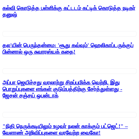
கல்வி கொடுத்த பள்ளிக்கு கட்டடம் கட்டிக் கொடுத்த நடிகர்
தனுஷ்
தல'யின் பெருந்தன்மை: 'சூது கவ்வும்' ஹெலிகாப்டருக்குப்
பின்னால் ஒரு சுவாரஸ்யக் கதை!
அப்பா ஜெயிச்சது வரலாற்று சிறப்புமிக்க வெற்றி. இது
பொறுப்புகளை எங்கள் குடும்பத்திற்கு சேர்த்துள்ளது -
ஜேசன் சஞ்சய் ஒபன்டாக்
"நிதி நெருக்கடியிலும் உழவர் நலன் காக்கும் பட்ஜெட்!" –
வேளாண் அறிவிப்புகளை வரவேற்ற வைகோ!