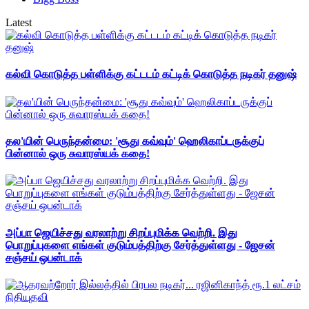
Latest
கல்வி கொடுத்த பள்ளிக்கு கட்டடம் கட்டிக் கொடுத்த நடிகர் தனுஷ்
தல'யின் பெருந்தன்மை: 'சூது கவ்வும்' ஹெலிகாப்டருக்குப்
பின்னால் ஒரு சுவாரஸ்யக் கதை!
அப்பா ஜெயிச்சது வரலாற்று சிறப்புமிக்க வெற்றி. இது
பொறுப்புகளை எங்கள் குடும்பத்திற்கு சேர்த்துள்ளது - ஜேசன்
சஞ்சய் ஒபன்டாக்