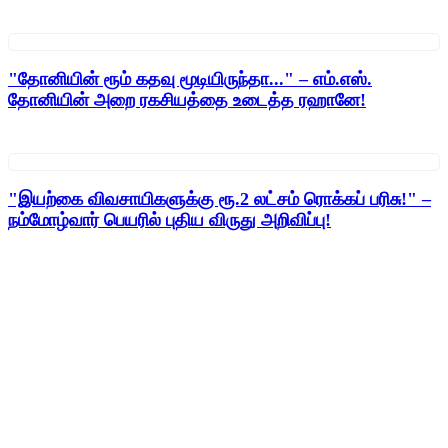
"தோனியின் ரூம் கதவு மூடியிருந்தா..." – எம்.எஸ்.
தோனியின் அறை ரகசியத்தை உடைத்த ரஹானே!
"இயற்கை விவசாயிகளுக்கு ரூ.2 லட்சம் ரொக்கப் பரிசு!" –
நம்மோழ்வார் பெயரில் புதிய விருது அறிவிப்பு!