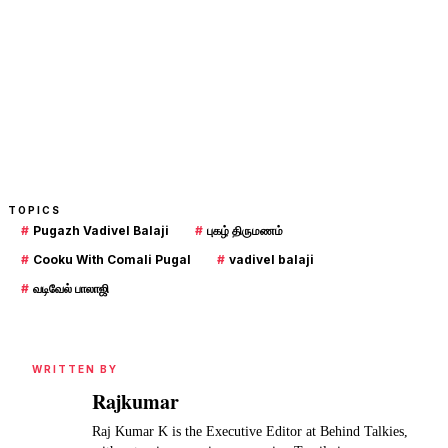
TOPICS
#
Pugazh Vadivel Balaji
#
புகழ் திருமணம்
#
Cooku With Comali Pugal
#
vadivel balaji
#
வடிவேல் பாலாஜி
WRITTEN BY
Rajkumar
Raj Kumar K is the Executive Editor at Behind Talkies,