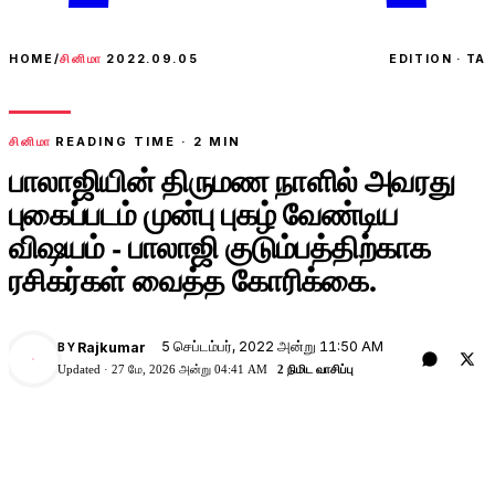
HOME
/
சினிமா
2022.09.05
EDITION · TA
சினிமா
READING TIME ·
2
MIN
பாலாஜியின் திருமண நாளில் அவரது
புகைப்படம் முன்பு புகழ் வேண்டிய
விஷயம் - பாலாஜி குடும்பத்திற்காக
ரசிகர்கள் வைத்த கோரிக்கை.
5 செப்டம்பர், 2022 அன்று 11:50 AM
Rajkumar
BY
Updated ·
27 மே, 2026 அன்று 04:41 AM
2 நிமிட வாசிப்பு