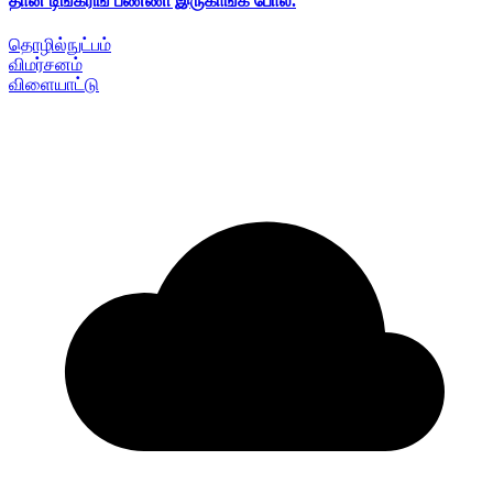
தான் டிங்கரிங் பண்ணி இருகாங்க போல.
தொழில்நுட்பம்
விமர்சனம்
விளையாட்டு