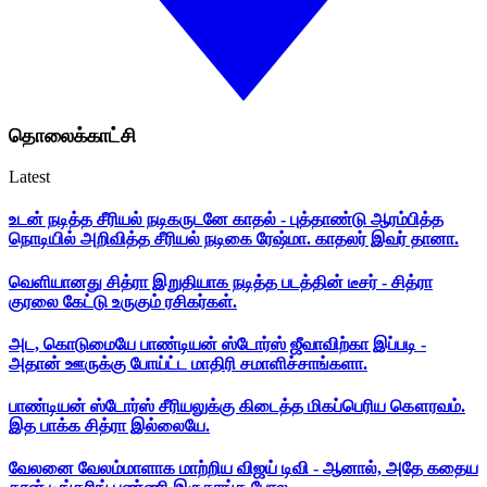
தொலைக்காட்சி
Latest
உடன் நடித்த சீரியல் நடிகருடனே காதல் - புத்தாண்டு ஆரம்பித்த
நொடியில் அறிவித்த சீரியல் நடிகை ரேஷ்மா. காதலர் இவர் தானா.
வெளியானது சித்ரா இறுதியாக நடித்த படத்தின் டீசர் - சித்ரா
குரலை கேட்டு உருகும் ரசிகர்கள்.
அட, கொடுமையே பாண்டியன் ஸ்டோர்ஸ் ஜீவாவிற்கா இப்படி -
அதான் ஊருக்கு போய்ட்ட மாதிரி சமாளிச்சாங்களா.
பாண்டியன் ஸ்டோர்ஸ் சீரியலுக்கு கிடைத்த மிகப்பெரிய கௌரவம்.
இத பாக்க சித்ரா இல்லையே.
வேலனை வேலம்மாளாக மாற்றிய விஜய் டிவி - ஆனால், அதே கதைய