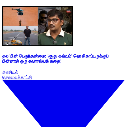
தல'யின் பெருந்தன்மை: 'சூது கவ்வும்' ஹெலிகாப்டருக்குப்
பின்னால் ஒரு சுவாரஸ்யக் கதை!
அரசியல்
தொலைக்காட்சி