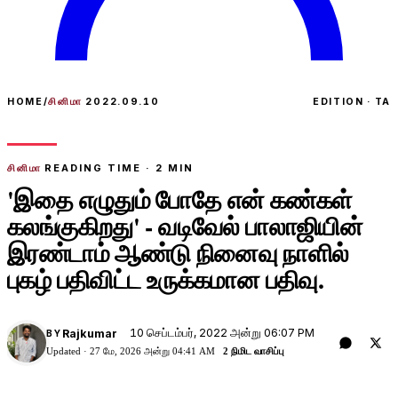
HOME
/
சினிமா
2022.09.10
EDITION · TA
சினிமா
READING TIME ·
2
MIN
'இதை எழுதும் போதே என் கண்கள்
கலங்குகிறது' - வடிவேல் பாலாஜியின்
இரண்டாம் ஆண்டு நினைவு நாளில்
புகழ் பதிவிட்ட உருக்கமான பதிவு.
10 செப்டம்பர், 2022 அன்று 06:07 PM
Rajkumar
BY
Updated ·
27 மே, 2026 அன்று 04:41 AM
2 நிமிட வாசிப்பு