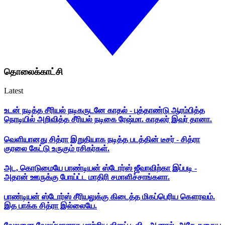
தொலைக்காட்சி
Latest
உடன் நடித்த சீரியல் நடிகருடனே காதல் - புத்தாண்டு ஆரம்பித்த
நொடியில் அறிவித்த சீரியல் நடிகை ரேஷ்மா. காதலர் இவர் தானா.
வெளியானது சித்ரா இறுதியாக நடித்த படத்தின் டீசர் - சித்ரா
குரலை கேட்டு உருகும் ரசிகர்கள்.
அட, கொடுமையே பாண்டியன் ஸ்டோர்ஸ் ஜீவாவிற்கா இப்படி -
அதான் ஊருக்கு போய்ட்ட மாதிரி சமாளிச்சாங்களா.
பாண்டியன் ஸ்டோர்ஸ் சீரியலுக்கு கிடைத்த மிகப்பெரிய கௌரவம்.
இத பாக்க சித்ரா இல்லையே.