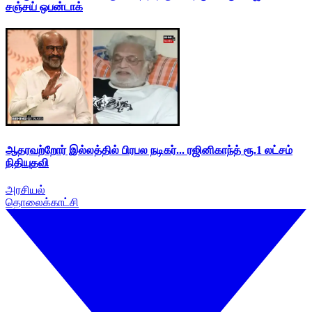
சஞ்சய் ஒபன்டாக்
ஆதரவற்றோர் இல்லத்தில் பிரபல நடிகர்... ரஜினிகாந்த் ரூ.1 லட்சம்
நிதியுதவி
அரசியல்
தொலைக்காட்சி