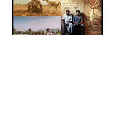
இந்த திரைப்படத்தை தொடர்ந்து மாரி செல்வராஜ் இயக்கத்தில்
தனுஷ் நடிப்பில் வெளியான படம் ‘கர்ணன்’. இந்த படமும் நல்ல
விமர்சனத்தை பெற்று இருந்தது. இதனை அடுத்து கடந்த ஆண்டு
மாரி செல்வராஜ் இயக்கத்தில் உதயநிதி நடிப்பில் வெளிவந்த படம்
மாமன்னன். இந்த படத்தில் கீர்த்தி சுரேஷ், வைகை புயல் வடிவேலு ,
பகத் பாசில், லால் போன்ற பல முன்னணி நடிகர்களும் நடித்து
இருக்கிறார்கள். இந்த படம் ஒடுக்கப்பட்ட மக்களின்
அடையாளத்தையும், அரசியலையும் ஆதிக்க வர்க்கத்தினர் எப்படி
பயன்படுத்தி கொள்வார்கள் என்பதை கூறி இருக்கிறது.