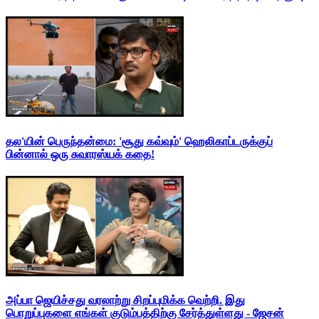
தல'யின் பெருந்தன்மை: 'சூது கவ்வும்' ஹெலிகாப்டருக்குப்
பின்னால் ஒரு சுவாரஸ்யக் கதை!
அப்பா ஜெயிச்சது வரலாற்று சிறப்புமிக்க வெற்றி. இது
பொறுப்புகளை எங்கள் குடும்பத்திற்கு சேர்த்துள்ளது - ஜேசன்