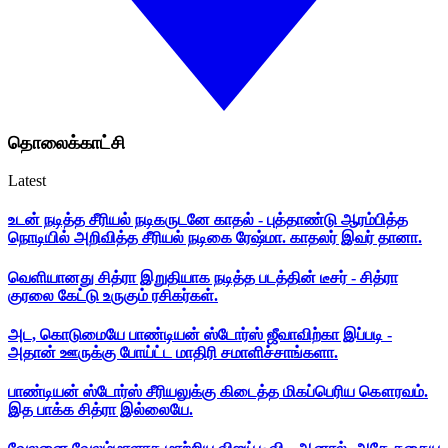
தொலைக்காட்சி
Latest
உடன் நடித்த சீரியல் நடிகருடனே காதல் - புத்தாண்டு ஆரம்பித்த
நொடியில் அறிவித்த சீரியல் நடிகை ரேஷ்மா. காதலர் இவர் தானா.
வெளியானது சித்ரா இறுதியாக நடித்த படத்தின் டீசர் - சித்ரா
குரலை கேட்டு உருகும் ரசிகர்கள்.
அட, கொடுமையே பாண்டியன் ஸ்டோர்ஸ் ஜீவாவிற்கா இப்படி -
அதான் ஊருக்கு போய்ட்ட மாதிரி சமாளிச்சாங்களா.
பாண்டியன் ஸ்டோர்ஸ் சீரியலுக்கு கிடைத்த மிகப்பெரிய கௌரவம்.
இத பாக்க சித்ரா இல்லையே.