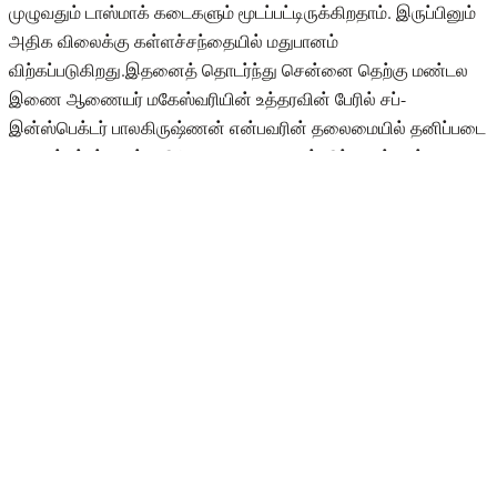
முழுவதும் டாஸ்மாக் கடைகளும் மூடப்பட்டிருக்கிறதாம். இருப்பினும்
அதிக விலைக்கு கள்ளச்சந்தையில் மதுபானம்
விற்கப்படுகிறது.இதனைத் தொடர்ந்து சென்னை தெற்கு மண்டல
இணை ஆணையர் மகேஸ்வரியின் உத்தரவின் பேரில் சப்-
இன்ஸ்பெக்டர் பாலகிருஷ்ணன் என்பவரின் தலைமையில் தனிப்படை
அமைக்கப்பட்டு சட்ட விரோதமாக மதுபானம் விற்று வந்தவர்களை
கைது செய்து வந்தனர்.
https://twitter.com/ComradeKuruvi/status/1251801765500125184
இந்நிலையில், 'திரௌபதி' படத்தில் நடித்த நடிகர் ரிஸ்வான் வீட்டில்
பதுக்கி வைத்து மதுபானம் விற்றதால் போலீஸாரால் கைது
செய்யப்பட்டதாக தகவல் வெளியாகியிருக்கிறது.30 வயதான நடிகர்
ரிஸ்வான் அண்ணா மெயின் ரோட்டில் உள்ள தனது வீட்டில் 12 பீர்
பாட்டில்கள் மற்றும் 57 குவார்ட்டர் பாட்டில்களை பதுக்கி
வைத்திருந்திருக்கிறார். ரிஸ்வானிடம் இருந்த மதுபானங்கள் மற்றும்
ரூ.2300 பணமும் போலீஸாரால் பறிமுதல் செய்யப்பட்டதாம்