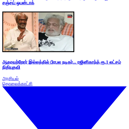
சஞ்சய் ஒபன்டாக்
ஆதரவற்றோர் இல்லத்தில் பிரபல நடிகர்... ரஜினிகாந்த் ரூ.1 லட்சம்
நிதியுதவி
அரசியல்
தொலைக்காட்சி