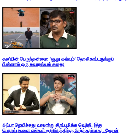
தல'யின் பெருந்தன்மை: 'சூது கவ்வும்' ஹெலிகாப்டருக்குப்
பின்னால் ஒரு சுவாரஸ்யக் கதை!
அப்பா ஜெயிச்சது வரலாற்று சிறப்புமிக்க வெற்றி. இது
பொறுப்புகளை எங்கள் குடும்பத்திற்கு சேர்த்துள்ளது - ஜேசன்