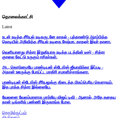
தொலைக்காட்சி
Latest
உடன் நடித்த சீரியல் நடிகருடனே காதல் - புத்தாண்டு ஆரம்பித்த
நொடியில் அறிவித்த சீரியல் நடிகை ரேஷ்மா. காதலர் இவர் தானா.
வெளியானது சித்ரா இறுதியாக நடித்த படத்தின் டீசர் - சித்ரா
குரலை கேட்டு உருகும் ரசிகர்கள்.
அட, கொடுமையே பாண்டியன் ஸ்டோர்ஸ் ஜீவாவிற்கா இப்படி -
அதான் ஊருக்கு போய்ட்ட மாதிரி சமாளிச்சாங்களா.
பாண்டியன் ஸ்டோர்ஸ் சீரியலுக்கு கிடைத்த மிகப்பெரிய கௌரவம்.
இத பாக்க சித்ரா இல்லையே.
வேலனை வேலம்மாளாக மாற்றிய விஜய் டிவி - ஆனால், அதே கதைய
தான் டிங்கரிங் பண்ணி இருகாங்க போல.
தொழில்நுட்பம்
விமர்சனம்