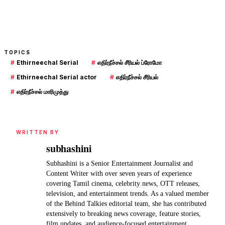
TOPICS
#
Ethirneechal Serial
#
எதிர்நீச்சல் சீரியல் ப்ரோமோ
#
Ethirneechal Serial actor
#
எதிர்நீச்சல் சீரியல்
#
எதிர்நீச்சல் மாரிமுத்து
WRITTEN BY
subhashini
Subhashini is a Senior Entertainment Journalist and
Content Writer with over seven years of experience
covering Tamil cinema, celebrity news, OTT releases,
television, and entertainment trends. As a valued member
of the Behind Talkies editorial team, she has contributed
extensively to breaking news coverage, feature stories,
film updates, and audience-focused entertainment