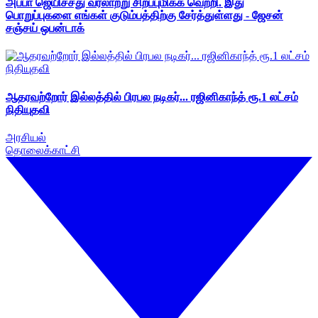
அப்பா ஜெயிச்சது வரலாற்று சிறப்புமிக்க வெற்றி. இது
பொறுப்புகளை எங்கள் குடும்பத்திற்கு சேர்த்துள்ளது - ஜேசன்
சஞ்சய் ஒபன்டாக்
ஆதரவற்றோர் இல்லத்தில் பிரபல நடிகர்... ரஜினிகாந்த் ரூ.1 லட்சம்
நிதியுதவி
அரசியல்
தொலைக்காட்சி