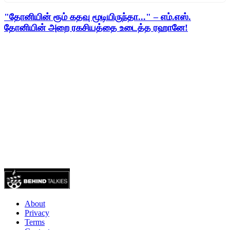
"தோனியின் ரூம் கதவு மூடியிருந்தா..." – எம்.எஸ்.
தோனியின் அறை ரகசியத்தை உடைத்த ரஹானே!
About
Privacy
Terms