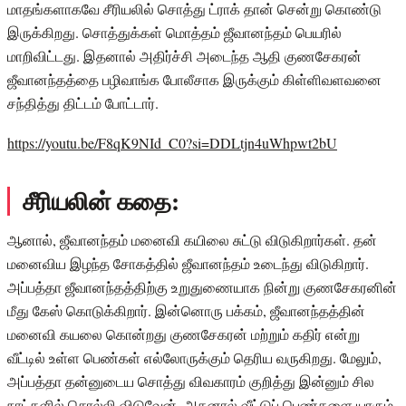
மாதங்களாகவே சீரியலில் சொத்து ட்ராக் தான் சென்று கொண்டு
இருக்கிறது. சொத்துக்கள் மொத்தம் ஜீவானந்தம் பெயரில்
மாறிவிட்டது. இதனால் அதிர்ச்சி அடைந்த ஆதி குணசேகரன்
ஜீவானந்தத்தை பழிவாங்க போலீசாக இருக்கும் கிள்ளிவளவனை
சந்தித்து திட்டம் போட்டார்.
https://youtu.be/F8qK9NId_C0?si=DDLtjn4uWhpwt2bU
சீரியலின் கதை:
ஆனால், ஜீவானந்தம் மனைவி கயிலை சுட்டு விடுகிறார்கள். தன்
மனைவிய இழந்த சோகத்தில் ஜீவானந்தம் உடைந்து விடுகிறார்.
அப்பத்தா ஜீவானந்தத்திற்கு உறுதுணையாக நின்று குணசேகரனின்
மீது கேஸ் கொடுக்கிறார். இன்னொரு பக்கம், ஜீவானந்தத்தின்
மனைவி கயலை கொன்றது குணசேகரன் மற்றும் கதிர் என்று
வீட்டில் உள்ள பெண்கள் எல்லோருக்கும் தெரிய வருகிறது. மேலும்,
அப்பத்தா தன்னுடைய சொத்து விவகாரம் குறித்து இன்னும் சில
நாட்களில் சொல்லி விடுவேன். அதனால் வீட்டுப் பெண்களை யாரும்