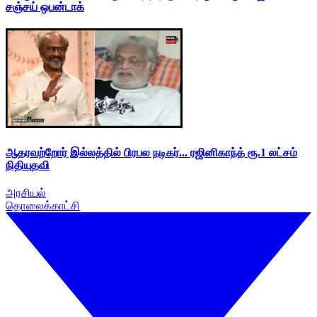
சஞ்சய் ஒபன்டாக்
ஆதரவற்றோர் இல்லத்தில் பிரபல நடிகர்... ரஜினிகாந்த் ரூ.1 லட்சம்
நிதியுதவி
அரசியல்
தொலைக்காட்சி