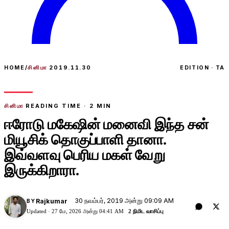
HOME
/
சினிமா
2019.11.30
EDITION · TA
சினிமா
READING TIME ·
2
MIN
ஈரோடு மகேஷின் மனைவி இந்த சன்
மியூசிக் தொகுப்பாளி தானா.
இவ்வளவு பெரிய மகள் வேறு
இருக்கிறாரா.
30 நவம்பர், 2019 அன்று 09:09 AM
Rajkumar
BY
Updated ·
27 மே, 2026 அன்று 04:41 AM
2 நிமிட வாசிப்பு