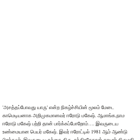
'அசத்தப்போவது யாரு' என்ற நிகழ்ச்சியின் மூலம் மேடை
காமெடியனாக அறிமுகமானவர் ஈரோடு மகேஷ். ஆமாங்க,நாம
ஈரோடு மகேஷ் பற்றி தான் பார்க்கப்போறோம்…. இவருடைய
உண்மையான பெயர் மகேஷ். இவர் ஈரோட்டில் 1981 ஆம் ஆண்டு
பிறந்தவர். இவருடைய தந்தை திரு. சந்திரசேகரன்,தாயார் திருமதி.