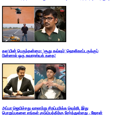
தல'யின் பெருந்தன்மை: 'சூது கவ்வும்' ஹெலிகாப்டருக்குப்
பின்னால் ஒரு சுவாரஸ்யக் கதை!
அப்பா ஜெயிச்சது வரலாற்று சிறப்புமிக்க வெற்றி. இது
பொறுப்புகளை எங்கள் குடும்பத்திற்கு சேர்த்துள்ளது - ஜேசன்