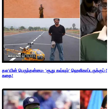
தல'யின் பெருந்தன்மை: 'சூது கவ்வும்' ஹெலிகாப்டருக்குப் ப
கதை!