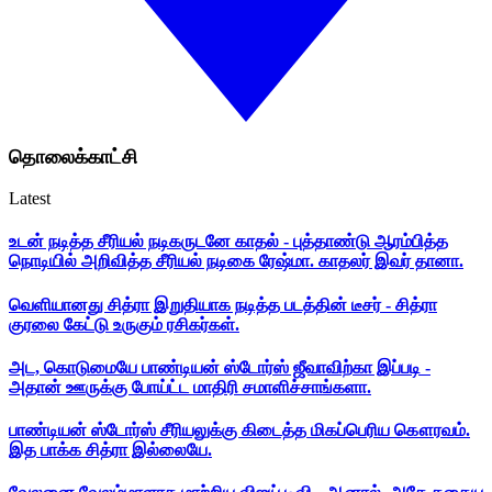
தொலைக்காட்சி
Latest
உடன் நடித்த சீரியல் நடிகருடனே காதல் - புத்தாண்டு ஆரம்பித்த
நொடியில் அறிவித்த சீரியல் நடிகை ரேஷ்மா. காதலர் இவர் தானா.
வெளியானது சித்ரா இறுதியாக நடித்த படத்தின் டீசர் - சித்ரா
குரலை கேட்டு உருகும் ரசிகர்கள்.
அட, கொடுமையே பாண்டியன் ஸ்டோர்ஸ் ஜீவாவிற்கா இப்படி -
அதான் ஊருக்கு போய்ட்ட மாதிரி சமாளிச்சாங்களா.
பாண்டியன் ஸ்டோர்ஸ் சீரியலுக்கு கிடைத்த மிகப்பெரிய கௌரவம்.
இத பாக்க சித்ரா இல்லையே.