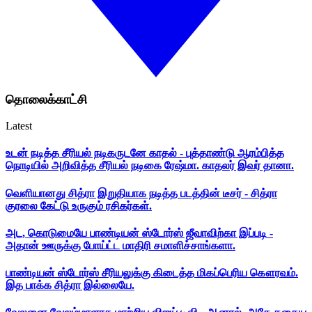
தொலைக்காட்சி
Latest
உடன் நடித்த சீரியல் நடிகருடனே காதல் - புத்தாண்டு ஆரம்பித்த
நொடியில் அறிவித்த சீரியல் நடிகை ரேஷ்மா. காதலர் இவர் தானா.
வெளியானது சித்ரா இறுதியாக நடித்த படத்தின் டீசர் - சித்ரா
குரலை கேட்டு உருகும் ரசிகர்கள்.
அட, கொடுமையே பாண்டியன் ஸ்டோர்ஸ் ஜீவாவிற்கா இப்படி -
அதான் ஊருக்கு போய்ட்ட மாதிரி சமாளிச்சாங்களா.
பாண்டியன் ஸ்டோர்ஸ் சீரியலுக்கு கிடைத்த மிகப்பெரிய கௌரவம்.
இத பாக்க சித்ரா இல்லையே.