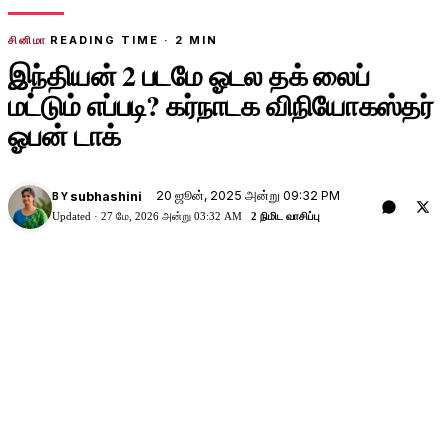
சினிமா
READING TIME ·
2
MIN
இந்தியன் 2 படமே ஓடல தக் லைப்
மட்டும் எப்படி? கர்நாடக விநியோகஸ்தர்
ஓபன் டாக்
20 ஜூன், 2025 அன்று 09:32 PM
subhashini
BY
Updated ·
27 மே, 2026 அன்று 03:32 AM
2 நிமிட வாசிப்பு