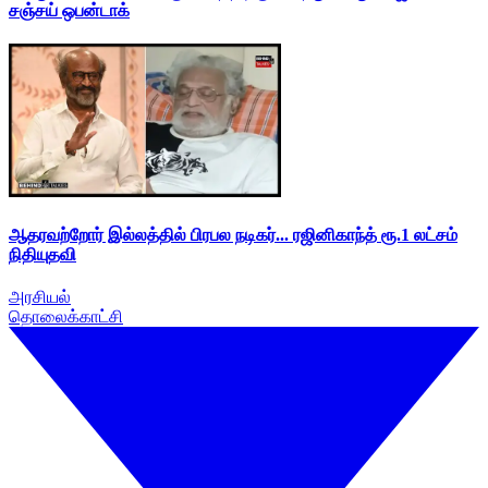
சஞ்சய் ஒபன்டாக்
ஆதரவற்றோர் இல்லத்தில் பிரபல நடிகர்... ரஜினிகாந்த் ரூ.1 லட்சம்
நிதியுதவி
அரசியல்
தொலைக்காட்சி