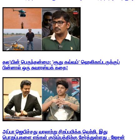
தல'யின் பெருந்தன்மை: 'சூது கவ்வும்' ஹெலிகாப்டருக்குப்
பின்னால் ஒரு சுவாரஸ்யக் கதை!
அப்பா ஜெயிச்சது வரலாற்று சிறப்புமிக்க வெற்றி. இது
பொறுப்புகளை எங்கள் குடும்பத்திற்கு சேர்த்துள்ளது - ஜேசன்