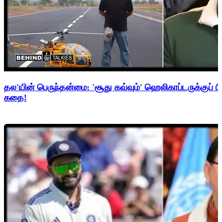
தல'யின் பெருந்தன்மை: 'சூது கவ்வும்' ஹெலிகாப்டருக்குப் ப
கதை!