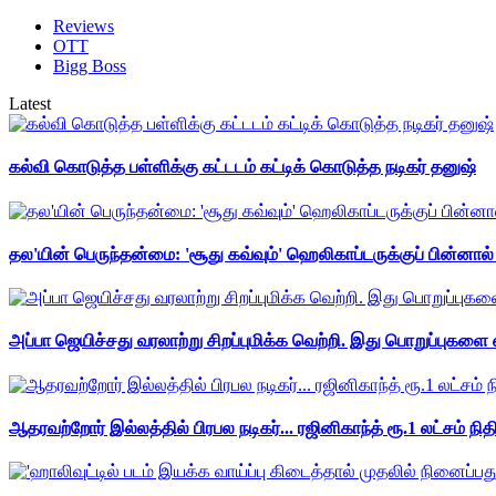
Reviews
OTT
Bigg Boss
Latest
கல்வி கொடுத்த பள்ளிக்கு கட்டடம் கட்டிக் கொடுத்த நடிகர் தனுஷ்
தல'யின் பெருந்தன்மை: 'சூது கவ்வும்' ஹெலிகாப்டருக்குப் பின்னால
அப்பா ஜெயிச்சது வரலாற்று சிறப்புமிக்க வெற்றி. இது பொறுப்புகளை எ
ஆதரவற்றோர் இல்லத்தில் பிரபல நடிகர்... ரஜினிகாந்த் ரூ.1 லட்சம் நித