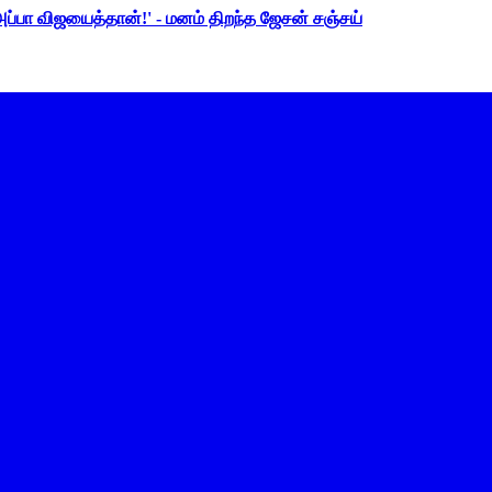
 அப்பா விஜயைத்தான்!' - மனம் திறந்த ஜேசன் சஞ்சய்