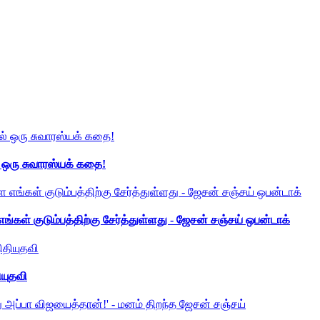
் ஒரு சுவாரஸ்யக் கதை!
ங்கள் குடும்பத்திற்கு சேர்த்துள்ளது - ஜேசன் சஞ்சய் ஒபன்டாக்
ியுதவி