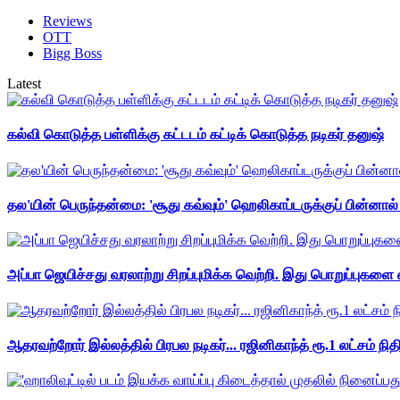
Reviews
OTT
Bigg Boss
Latest
கல்வி கொடுத்த பள்ளிக்கு கட்டடம் கட்டிக் கொடுத்த நடிகர் தனுஷ்
தல'யின் பெருந்தன்மை: 'சூது கவ்வும்' ஹெலிகாப்டருக்குப் பின்னால
அப்பா ஜெயிச்சது வரலாற்று சிறப்புமிக்க வெற்றி. இது பொறுப்புகளை எ
ஆதரவற்றோர் இல்லத்தில் பிரபல நடிகர்... ரஜினிகாந்த் ரூ.1 லட்சம் நித