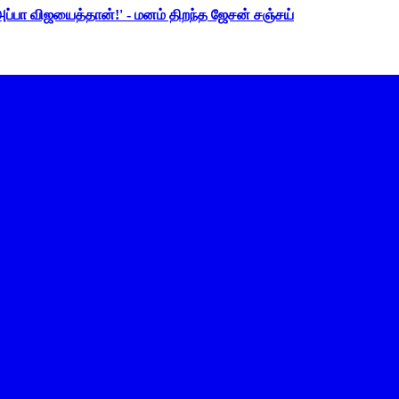
 அப்பா விஜயைத்தான்!' - மனம் திறந்த ஜேசன் சஞ்சய்