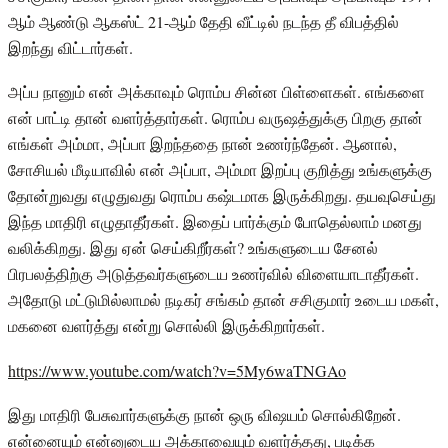
ஆம் ஆண்டு ஆகஸ்ட் 21-ஆம் தேதி வீட்டில் நடந்த தீ விபத்தில்
இறந்து விட்டார்கள்.
அப்ப நானும் என் அக்காவும் ரொம்ப சின்ன பிள்ளைகள். எங்களை
என் பாட்டி தான் வளர்த்தார்கள். ரொம்ப வருஷத்துக்கு பிறகு தான்
எங்கள் அம்மா, அப்பா இறந்ததை நான் உணர்ந்தேன். ஆனால்,
சோசியல் மீடியாவில் என் அப்பா, அம்மா இறப்பு குறித்து உங்களுக்கு
தோன்றுவது எழுதுவது ரொம்ப கஷ்டமாக இருக்கிறது. தயவுசெய்து
இந்த மாதிரி எழுதாதீர்கள். இதைப் பார்க்கும் போதெல்லாம் மனது
வலிக்கிறது. இது ஏன் செய்கிறீர்கள்? உங்களுடைய சேனல்
பிரபலத்திற்கு அடுத்தவர்களுடைய உணர்வில் விளையாடாதீர்கள்.
அதோடு மட்டுமில்லாமல் நடிகர் சங்கம் தான் சசிகுமார் உடைய மகள்,
மகனை வளர்த்து என்று சொல்லி இருக்கிறார்கள்.
https://www.youtube.com/watch?v=5My6waTNGAo
இது மாதிரி பேசுவார்களுக்கு நான் ஒரு விஷயம் சொல்கிறேன்.
என்னையும் என்னுடைய அக்காவையும் வளர்த்தது, படிக்க