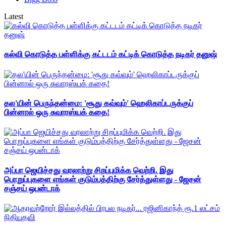
Latest
கல்வி கொடுத்த பள்ளிக்கு கட்டடம் கட்டிக் கொடுத்த நடிகர் தனுஷ்
தல'யின் பெருந்தன்மை: 'சூது கவ்வும்' ஹெலிகாப்டருக்குப்
பின்னால் ஒரு சுவாரஸ்யக் கதை!
அப்பா ஜெயிச்சது வரலாற்று சிறப்புமிக்க வெற்றி. இது
பொறுப்புகளை எங்கள் குடும்பத்திற்கு சேர்த்துள்ளது - ஜேசன்
சஞ்சய் ஒபன்டாக்