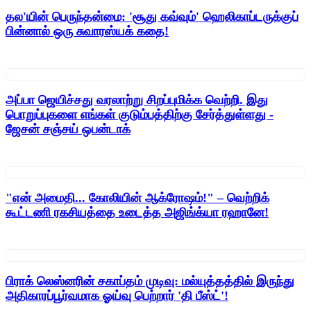
தல'யின் பெருந்தன்மை: 'சூது கவ்வும்' ஹெலிகாப்டருக்குப்
பின்னால் ஒரு சுவாரஸ்யக் கதை!
அப்பா ஜெயிச்சது வரலாற்று சிறப்புமிக்க வெற்றி. இது
பொறுப்புகளை எங்கள் குடும்பத்திற்கு சேர்த்துள்ளது -
ஜேசன் சஞ்சய் ஒபன்டாக்
"என் அமைதி... கோலியின் ஆக்ரோஷம்!" – வெற்றிக்
கூட்டணி ரகசியத்தை உடைத்த அஜிங்க்யா ரஹானே!
பிராக் லெஸ்னரின் சகாப்தம் முடிவு: மல்யுத்தத்தில் இருந்து
அதிகாரப்பூர்வமாக ஓய்வு பெற்றார் 'தி பீஸ்ட்'!