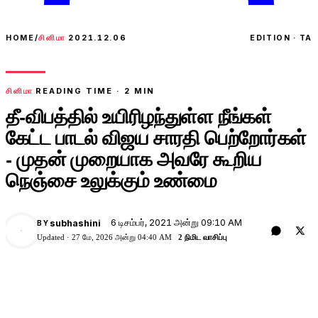
HOME
/
சினிமா
2021.12.06
EDITION · TA
சினிமா
READING TIME ·
2
MIN
தீ-விபத்தில் உயிரிழந்துள்ள நீங்கள்
கேட்ட பாடல் விஜய சாரதி பெற்றோர்கள்
- முதன் முறையாக அவரே கூறிய
நெஞ்சை உலுக்கும் உண்மை
6 டிசம்பர், 2021 அன்று 09:10 AM
subhashini
BY
Updated ·
27 மே, 2026 அன்று 04:40 AM
2 நிமிட வாசிப்பு