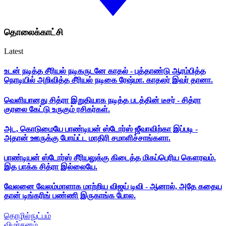
தொலைக்காட்சி
Latest
உடன் நடித்த சீரியல் நடிகருடனே காதல் - புத்தாண்டு ஆரம்பித்த
நொடியில் அறிவித்த சீரியல் நடிகை ரேஷ்மா. காதலர் இவர் தானா.
வெளியானது சித்ரா இறுதியாக நடித்த படத்தின் டீசர் - சித்ரா
குரலை கேட்டு உருகும் ரசிகர்கள்.
அட, கொடுமையே பாண்டியன் ஸ்டோர்ஸ் ஜீவாவிற்கா இப்படி -
அதான் ஊருக்கு போய்ட்ட மாதிரி சமாளிச்சாங்களா.
பாண்டியன் ஸ்டோர்ஸ் சீரியலுக்கு கிடைத்த மிகப்பெரிய கௌரவம்.
இத பாக்க சித்ரா இல்லையே.
வேலனை வேலம்மாளாக மாற்றிய விஜய் டிவி - ஆனால், அதே கதைய
தான் டிங்கரிங் பண்ணி இருகாங்க போல.
தொழில்நுட்பம்
விமர்சனம்