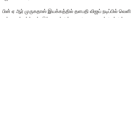
பின் ஏ ஆர் முருகதாஸ் இயக்கத்தில் தளபதி விஜய் நடிப்பில் வெளி
வந்த படம் சர்க்கார். இந்த படத்தில் ஒரு சிறு கதாபாத்திரத்தில்
நடிகை பவித்தரா அவர்கள் நடித்து உள்ளார். பின் ஆளுக்கு பாதி
50/50 என்ற படத்தில் நடித்து உள்ளார். பின் டிவி நிகழ்ச்சிகளில்
தொகுப்பாளினியாக இருந்தார். பவித்ரா அவர்கள் டிவியில்
ஒளிபரப்பாகும் தமிழச்சி, சூரிய வணக்கம், வணக்கம் தமிழா என
பல நிகழ்ச்சிகளை தொகுத்து வழங்கி உள்ளார்.
தற்போது இவர் சன் டிவியில் ஒளிபரப்பாகி வெற்றிகரமாக
போய்க்கொண்டிருக்கும் நிலா என்ற சீரியலில் முக்கிய
கதாபாத்திரத்தில் நடித்து வருகிறார். இந்த சீரியலில் ராஜு
ரவிச்சந்திரன், பவித்ரா தான் முதன்மை கதாபாத்திரங்களில் நடித்து