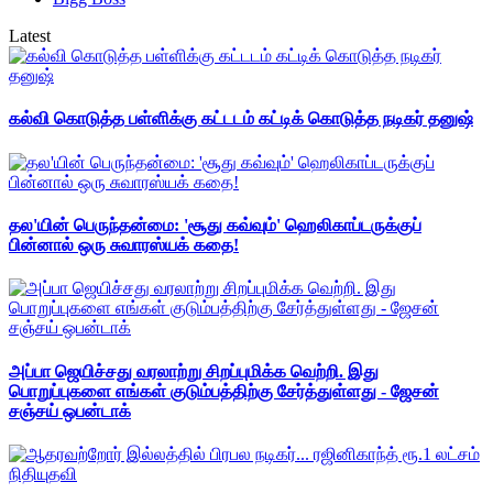
Latest
கல்வி கொடுத்த பள்ளிக்கு கட்டடம் கட்டிக் கொடுத்த நடிகர் தனுஷ்
தல'யின் பெருந்தன்மை: 'சூது கவ்வும்' ஹெலிகாப்டருக்குப்
பின்னால் ஒரு சுவாரஸ்யக் கதை!
அப்பா ஜெயிச்சது வரலாற்று சிறப்புமிக்க வெற்றி. இது
பொறுப்புகளை எங்கள் குடும்பத்திற்கு சேர்த்துள்ளது - ஜேசன்
சஞ்சய் ஒபன்டாக்