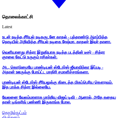
தொலைக்காட்சி
Latest
உடன் நடித்த சீரியல் நடிகருடனே காதல் - புத்தாண்டு ஆரம்பித்த
நொடியில் அறிவித்த சீரியல் நடிகை ரேஷ்மா. காதலர் இவர் தானா.
வெளியானது சித்ரா இறுதியாக நடித்த படத்தின் டீசர் - சித்ரா
குரலை கேட்டு உருகும் ரசிகர்கள்.
அட, கொடுமையே பாண்டியன் ஸ்டோர்ஸ் ஜீவாவிற்கா இப்படி -
அதான் ஊருக்கு போய்ட்ட மாதிரி சமாளிச்சாங்களா.
பாண்டியன் ஸ்டோர்ஸ் சீரியலுக்கு கிடைத்த மிகப்பெரிய கௌரவம்.
இத பாக்க சித்ரா இல்லையே.
வேலனை வேலம்மாளாக மாற்றிய விஜய் டிவி - ஆனால், அதே கதைய
தான் டிங்கரிங் பண்ணி இருகாங்க போல.
தொழில்நுட்பம்
விமர்சனம்