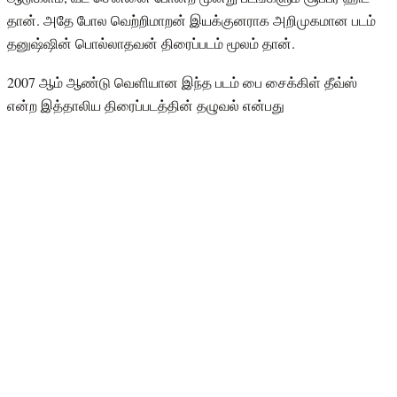
தான். அதே போல வெற்றிமாறன் இயக்குனராக அறிமுகமான படம்
தனுஷ்ஷின் பொல்லாதவன் திரைப்படம் மூலம் தான்.
2007 ஆம் ஆண்டு வெளியான இந்த படம் பை சைக்கிள் தீவ்ஸ்
என்ற இத்தாலிய திரைப்படத்தின் தழுவல் என்பது
குறிப்பிடத்தக்கது. மேலும், பொல்லாதவன் படத்தில் பல்சர் பைக்கை
வைத்து தான் படமே நகரும். இந்த படத்திற்கு பின்னர் தான் பல்சர்
பைக்கை பலரும் வாங்க ஆரம்பித்தனர். ஆனால், உண்மையில் பல்சர்
பைக்கிற்கு முன்னர் அப்பாச்சி ( Apache ) தான் பயன்படுத்தப்பட்டு
இருக்கிறது.