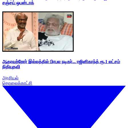
சஞ்சய் ஒபன்டாக்
ஆதரவற்றோர் இல்லத்தில் பிரபல நடிகர்... ரஜினிகாந்த் ரூ.1 லட்சம்
நிதியுதவி
அரசியல்
தொலைக்காட்சி