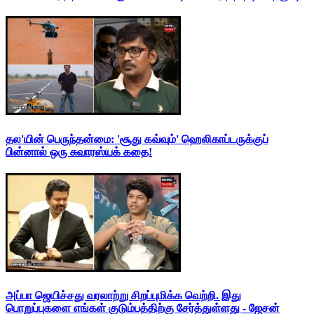
தல'யின் பெருந்தன்மை: 'சூது கவ்வும்' ஹெலிகாப்டருக்குப்
பின்னால் ஒரு சுவாரஸ்யக் கதை!
அப்பா ஜெயிச்சது வரலாற்று சிறப்புமிக்க வெற்றி. இது
பொறுப்புகளை எங்கள் குடும்பத்திற்கு சேர்த்துள்ளது - ஜேசன்