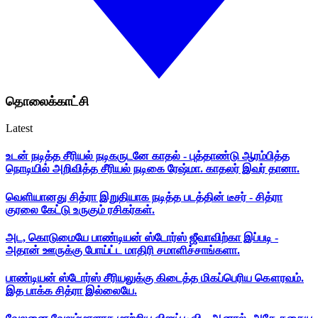
தொலைக்காட்சி
Latest
உடன் நடித்த சீரியல் நடிகருடனே காதல் - புத்தாண்டு ஆரம்பித்த
நொடியில் அறிவித்த சீரியல் நடிகை ரேஷ்மா. காதலர் இவர் தானா.
வெளியானது சித்ரா இறுதியாக நடித்த படத்தின் டீசர் - சித்ரா
குரலை கேட்டு உருகும் ரசிகர்கள்.
அட, கொடுமையே பாண்டியன் ஸ்டோர்ஸ் ஜீவாவிற்கா இப்படி -
அதான் ஊருக்கு போய்ட்ட மாதிரி சமாளிச்சாங்களா.
பாண்டியன் ஸ்டோர்ஸ் சீரியலுக்கு கிடைத்த மிகப்பெரிய கௌரவம்.
இத பாக்க சித்ரா இல்லையே.