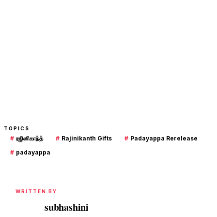
TOPICS
#
ரஜினிகாந்த்
#
Rajinikanth Gifts
#
Padayappa Rerelease
#
padayappa
WRITTEN BY
subhashini