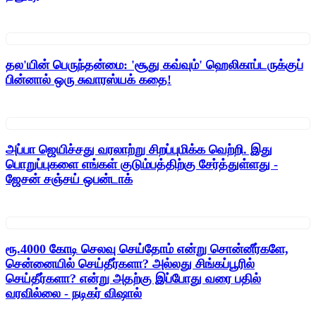
தல'யின் பெருந்தன்மை: 'சூது கவ்வும்' ஹெலிகாப்டருக்குப்
பின்னால் ஒரு சுவாரஸ்யக் கதை!
அப்பா ஜெயிச்சது வரலாற்று சிறப்புமிக்க வெற்றி. இது
பொறுப்புகளை எங்கள் குடும்பத்திற்கு சேர்த்துள்ளது -
ஜேசன் சஞ்சய் ஒபன்டாக்
ரூ.4000 கோடி செலவு செய்தோம் என்று சொன்னீர்களே,
சென்னையில் செய்தீர்களா? அல்லது சிங்கப்பூரில்
செய்தீர்களா? என்று அதற்கு இப்போது வரை பதில்
வரவில்லை - நடிகர் விஷால்