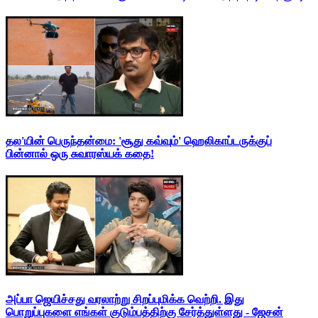
தல'யின் பெருந்தன்மை: 'சூது கவ்வும்' ஹெலிகாப்டருக்குப்
பின்னால் ஒரு சுவாரஸ்யக் கதை!
அப்பா ஜெயிச்சது வரலாற்று சிறப்புமிக்க வெற்றி. இது
பொறுப்புகளை எங்கள் குடும்பத்திற்கு சேர்த்துள்ளது - ஜேசன்