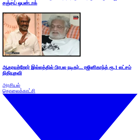
சஞ்சய் ஒபன்டாக்
ஆதரவற்றோர் இல்லத்தில் பிரபல நடிகர்... ரஜினிகாந்த் ரூ.1 லட்சம்
நிதியுதவி
அரசியல்
தொலைக்காட்சி