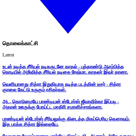
தொலைக்காட்சி
Latest
உடன் நடித்த சீரியல் நடிகருடனே காதல் - புத்தாண்டு ஆரம்பித்த
நொடியில் அறிவித்த சீரியல் நடிகை ரேஷ்மா. காதலர் இவர் தானா.
வெளியானது சித்ரா இறுதியாக நடித்த படத்தின் டீசர் - சித்ரா
குரலை கேட்டு உருகும் ரசிகர்கள்.
அட, கொடுமையே பாண்டியன் ஸ்டோர்ஸ் ஜீவாவிற்கா இப்படி -
அதான் ஊருக்கு போய்ட்ட மாதிரி சமாளிச்சாங்களா.
பாண்டியன் ஸ்டோர்ஸ் சீரியலுக்கு கிடைத்த மிகப்பெரிய கௌரவம்.
இத பாக்க சித்ரா இல்லையே.