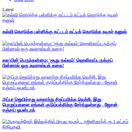
Latest
கல்வி கொடுத்த பள்ளிக்கு கட்டடம் கட்டிக் கொடுத்த நடிகர் தனுஷ்
தல'யின் பெருந்தன்மை: 'சூது கவ்வும்' ஹெலிகாப்டருக்குப்
பின்னால் ஒரு சுவாரஸ்யக் கதை!
அப்பா ஜெயிச்சது வரலாற்று சிறப்புமிக்க வெற்றி. இது
பொறுப்புகளை எங்கள் குடும்பத்திற்கு சேர்த்துள்ளது - ஜேசன்
சஞ்சய் ஒபன்டாக்