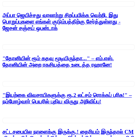
அப்பா ஜெயிச்சது வரலாற்று சிறப்புமிக்க வெற்றி. இது
பொறுப்புகளை எங்கள் குடும்பத்திற்கு சேர்த்துள்ளது -
ஜேசன் சஞ்சய் ஒபன்டாக்
"தோனியின் ரூம் கதவு மூடியிருந்தா..." – எம்.எஸ்.
தோனியின் அறை ரகசியத்தை உடைத்த ரஹானே!
"இயற்கை விவசாயிகளுக்கு ரூ.2 லட்சம் ரொக்கப் பரிசு!" –
நம்மோழ்வார் பெயரில் புதிய விருது அறிவிப்பு!
சட்டசபையில நாளைக்கு இருக்கு.! தைரியம் இருந்தால் CM