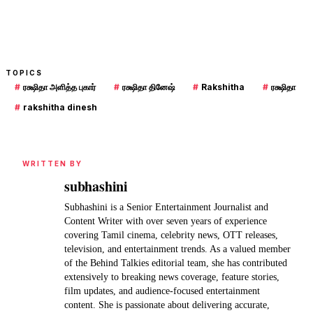
TOPICS
#
ரக்ஷிதா அளித்த புகார்
#
ரக்ஷிதா தினேஷ்
#
Rakshitha
#
ரக்ஷிதா
#
rakshitha dinesh
WRITTEN BY
subhashini
Subhashini is a Senior Entertainment Journalist and
Content Writer with over seven years of experience
covering Tamil cinema, celebrity news, OTT releases,
television, and entertainment trends. As a valued member
of the Behind Talkies editorial team, she has contributed
extensively to breaking news coverage, feature stories,
film updates, and audience-focused entertainment
content. She is passionate about delivering accurate,