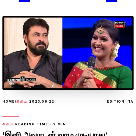
HOME
/
சினிமா
2023.06.22
EDITION · TA
சினிமா
READING TIME ·
2
MIN
'இனி அவருடன் வாழ முடியாது'