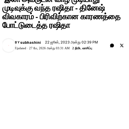
முடிவுக்கு வந்த ரஷிதா - தினேஷ்
விவகாரம் - பிரிவிற்கான காரணத்தை
போட்டுடைத்த ரஷிதா
22 ஜூன், 2023 அன்று 02:39 PM
subhashini
BY
Updated ·
27 மே, 2026 அன்று 03:31 AM
2 நிமிட வாசிப்பு