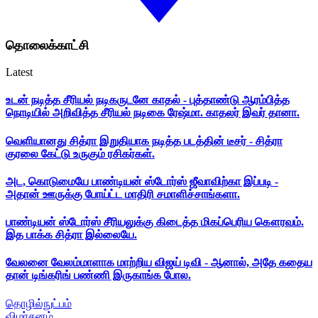
தொலைக்காட்சி
Latest
உடன் நடித்த சீரியல் நடிகருடனே காதல் - புத்தாண்டு ஆரம்பித்த
நொடியில் அறிவித்த சீரியல் நடிகை ரேஷ்மா. காதலர் இவர் தானா.
வெளியானது சித்ரா இறுதியாக நடித்த படத்தின் டீசர் - சித்ரா
குரலை கேட்டு உருகும் ரசிகர்கள்.
அட, கொடுமையே பாண்டியன் ஸ்டோர்ஸ் ஜீவாவிற்கா இப்படி -
அதான் ஊருக்கு போய்ட்ட மாதிரி சமாளிச்சாங்களா.
பாண்டியன் ஸ்டோர்ஸ் சீரியலுக்கு கிடைத்த மிகப்பெரிய கௌரவம்.
இத பாக்க சித்ரா இல்லையே.
வேலனை வேலம்மாளாக மாற்றிய விஜய் டிவி - ஆனால், அதே கதைய
தான் டிங்கரிங் பண்ணி இருகாங்க போல.
தொழில்நுட்பம்
விமர்சனம்