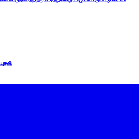
ியுதவி