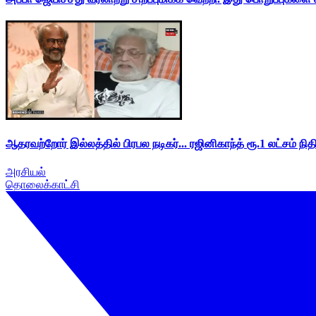
ஆதரவற்றோர் இல்லத்தில் பிரபல நடிகர்... ரஜினிகாந்த் ரூ.1 லட்சம் நித
அரசியல்
தொலைக்காட்சி