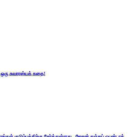
் ஒரு சுவாரஸ்யக் கதை!
ங்கள் குடும்பத்திற்கு சேர்த்துள்ளது - ஜேசன் சஞ்சய் ஒபன்டாக்