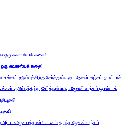
் ஒரு சுவாரஸ்யக் கதை!
ங்கள் குடும்பத்திற்கு சேர்த்துள்ளது - ஜேசன் சஞ்சய் ஒபன்டாக்
ியுதவி