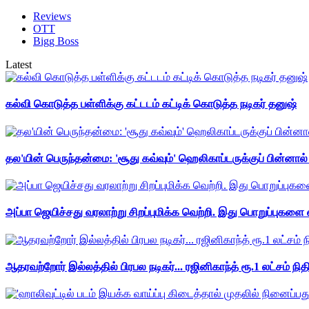
Reviews
OTT
Bigg Boss
Latest
கல்வி கொடுத்த பள்ளிக்கு கட்டடம் கட்டிக் கொடுத்த நடிகர் தனுஷ்
தல'யின் பெருந்தன்மை: 'சூது கவ்வும்' ஹெலிகாப்டருக்குப் பின்னால
அப்பா ஜெயிச்சது வரலாற்று சிறப்புமிக்க வெற்றி. இது பொறுப்புகளை எ
ஆதரவற்றோர் இல்லத்தில் பிரபல நடிகர்... ரஜினிகாந்த் ரூ.1 லட்சம் நித