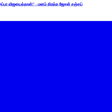
 அப்பா விஜயைத்தான்!' - மனம் திறந்த ஜேசன் சஞ்சய்