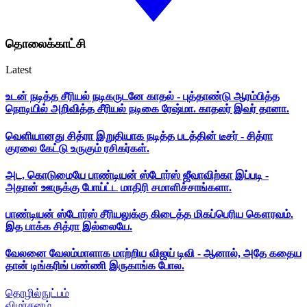
தொலைக்காட்சி
Latest
உடன் நடித்த சீரியல் நடிகருடனே காதல் - புத்தாண்டு ஆரம்பித்த
நொடியில் அறிவித்த சீரியல் நடிகை ரேஷ்மா. காதலர் இவர் தானா.
வெளியானது சித்ரா இறுதியாக நடித்த படத்தின் டீசர் - சித்ரா
குரலை கேட்டு உருகும் ரசிகர்கள்.
அட, கொடுமையே பாண்டியன் ஸ்டோர்ஸ் ஜீவாவிற்கா இப்படி -
அதான் ஊருக்கு போய்ட்ட மாதிரி சமாளிச்சாங்களா.
பாண்டியன் ஸ்டோர்ஸ் சீரியலுக்கு கிடைத்த மிகப்பெரிய கௌரவம்.
இத பாக்க சித்ரா இல்லையே.
வேலனை வேலம்மாளாக மாற்றிய விஜய் டிவி - ஆனால், அதே கதைய
தான் டிங்கரிங் பண்ணி இருகாங்க போல.
தொழில்நுட்பம்
விமர்சனம்