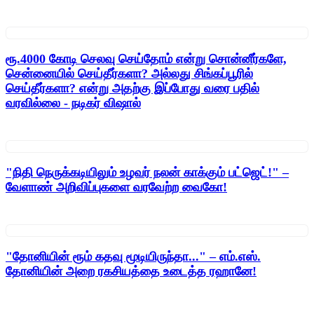
ரூ.4000 கோடி செலவு செய்தோம் என்று சொன்னீர்களே,
சென்னையில் செய்தீர்களா? அல்லது சிங்கப்பூரில்
செய்தீர்களா? என்று அதற்கு இப்போது வரை பதில்
வரவில்லை - நடிகர் விஷால்
"நிதி நெருக்கடியிலும் உழவர் நலன் காக்கும் பட்ஜெட்!" –
வேளாண் அறிவிப்புகளை வரவேற்ற வைகோ!
"தோனியின் ரூம் கதவு மூடியிருந்தா..." – எம்.எஸ்.
தோனியின் அறை ரகசியத்தை உடைத்த ரஹானே!