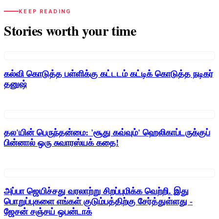
KEEP READING
Stories worth your time
கல்வி கொடுத்த பள்ளிக்கு கட்டடம் கட்டிக் கொடுத்த நடிகர்
தனுஷ்
தல'யின் பெருந்தன்மை: 'சூது கவ்வும்' ஹெலிகாப்டருக்குப்
பின்னால் ஒரு சுவாரஸ்யக் கதை!
அப்பா ஜெயிச்சது வரலாற்று சிறப்புமிக்க வெற்றி. இது
பொறுப்புகளை எங்கள் குடும்பத்திற்கு சேர்த்துள்ளது -
ஜேசன் சஞ்சய் ஒபன்டாக்