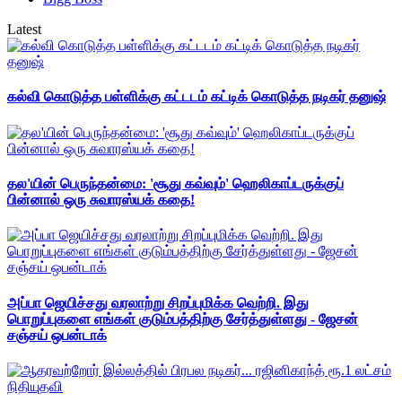
Latest
கல்வி கொடுத்த பள்ளிக்கு கட்டடம் கட்டிக் கொடுத்த நடிகர் தனுஷ்
தல'யின் பெருந்தன்மை: 'சூது கவ்வும்' ஹெலிகாப்டருக்குப்
பின்னால் ஒரு சுவாரஸ்யக் கதை!
அப்பா ஜெயிச்சது வரலாற்று சிறப்புமிக்க வெற்றி. இது
பொறுப்புகளை எங்கள் குடும்பத்திற்கு சேர்த்துள்ளது - ஜேசன்
சஞ்சய் ஒபன்டாக்