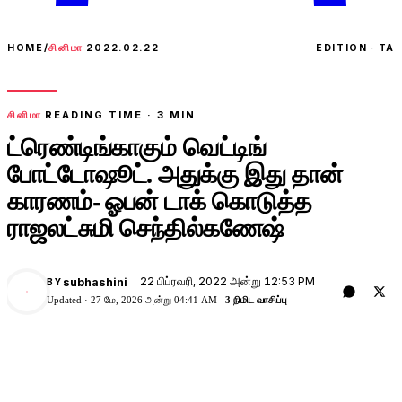
HOME
/
சினிமா
2022.02.22
EDITION · TA
சினிமா
READING TIME ·
3
MIN
ட்ரெண்டிங்காகும் வெட்டிங்
போட்டோஷூட். அதுக்கு இது தான்
காரணம்- ஓபன் டாக் கொடுத்த
ராஜலட்சுமி செந்தில்கணேஷ்
22 பிப்ரவரி, 2022 அன்று 12:53 PM
subhashini
BY
Updated ·
27 மே, 2026 அன்று 04:41 AM
3 நிமிட வாசிப்பு