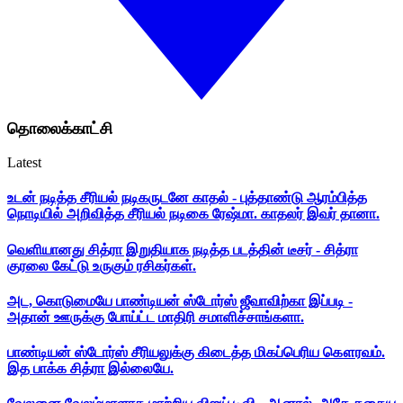
தொலைக்காட்சி
Latest
உடன் நடித்த சீரியல் நடிகருடனே காதல் - புத்தாண்டு ஆரம்பித்த
நொடியில் அறிவித்த சீரியல் நடிகை ரேஷ்மா. காதலர் இவர் தானா.
வெளியானது சித்ரா இறுதியாக நடித்த படத்தின் டீசர் - சித்ரா
குரலை கேட்டு உருகும் ரசிகர்கள்.
அட, கொடுமையே பாண்டியன் ஸ்டோர்ஸ் ஜீவாவிற்கா இப்படி -
அதான் ஊருக்கு போய்ட்ட மாதிரி சமாளிச்சாங்களா.
பாண்டியன் ஸ்டோர்ஸ் சீரியலுக்கு கிடைத்த மிகப்பெரிய கௌரவம்.
இத பாக்க சித்ரா இல்லையே.