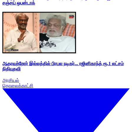
சஞ்சய் ஒபன்டாக்
ஆதரவற்றோர் இல்லத்தில் பிரபல நடிகர்... ரஜினிகாந்த் ரூ.1 லட்சம்
நிதியுதவி
அரசியல்
தொலைக்காட்சி