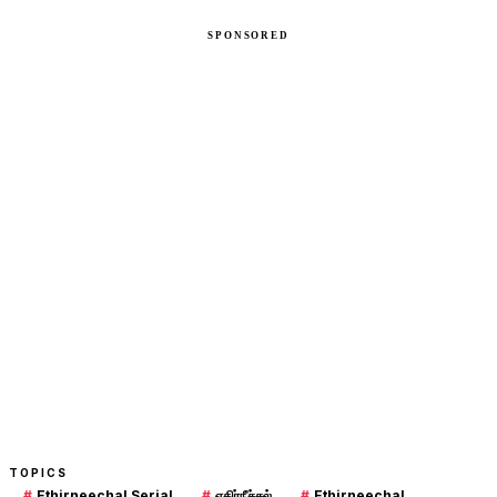
TOPICS
#
Ethirneechal Serial
#
எதிர்நீச்சல்
#
Ethirneechal