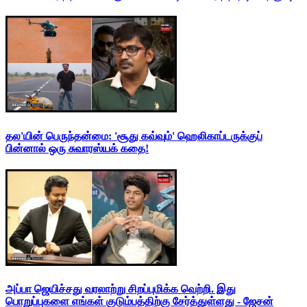
தல'யின் பெருந்தன்மை: 'சூது கவ்வும்' ஹெலிகாப்டருக்குப்
பின்னால் ஒரு சுவாரஸ்யக் கதை!
அப்பா ஜெயிச்சது வரலாற்று சிறப்புமிக்க வெற்றி. இது
பொறுப்புகளை எங்கள் குடும்பத்திற்கு சேர்த்துள்ளது - ஜேசன்