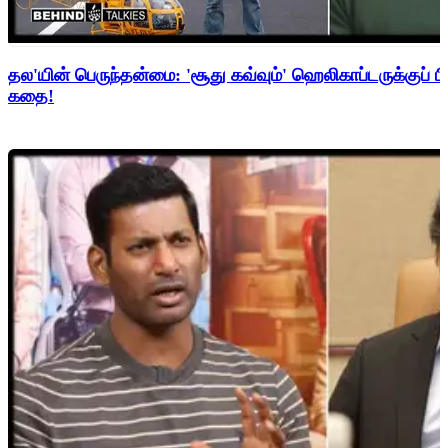
தல'யின் பெருந்தன்மை: 'சூது கவ்வும்' ஹெலிகாப்டருக்குப் ப
கதை!