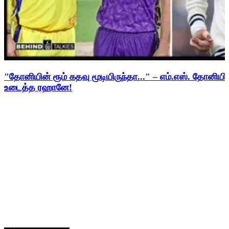
"தோனியின் ரூம் கதவு மூடியிருந்தா..." – எம்.எஸ். தோனி
உடைத்த ரஹானே!