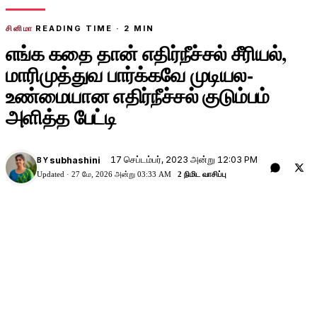
சினிமா
READING TIME ·
2
MIN
எங்க கதை தான் எதிர்நீச்சல் சீரியல்,
மாரிமுத்துவ பார்க்கவே முடியல-
உண்மையான எதிர்நீச்சல் குடும்பம்
அளித்த பேட்டி
17 செப்டம்பர், 2023 அன்று 12:03 PM
subhashini
BY
Updated ·
27 மே, 2026 அன்று 03:33 AM
2 நிமிட வாசிப்பு