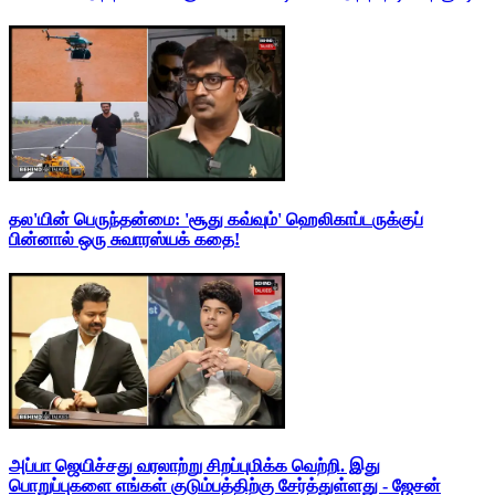
தல'யின் பெருந்தன்மை: 'சூது கவ்வும்' ஹெலிகாப்டருக்குப்
பின்னால் ஒரு சுவாரஸ்யக் கதை!
அப்பா ஜெயிச்சது வரலாற்று சிறப்புமிக்க வெற்றி. இது
பொறுப்புகளை எங்கள் குடும்பத்திற்கு சேர்த்துள்ளது - ஜேசன்