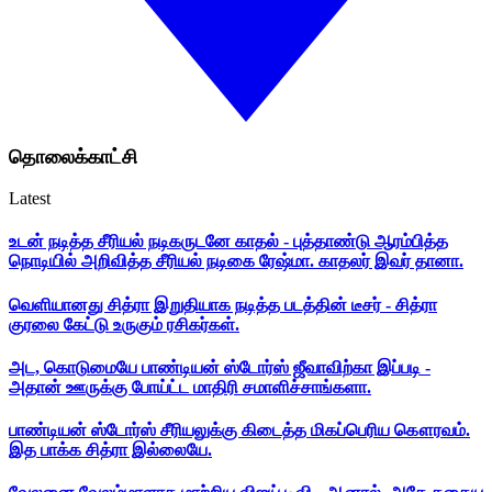
தொலைக்காட்சி
Latest
உடன் நடித்த சீரியல் நடிகருடனே காதல் - புத்தாண்டு ஆரம்பித்த
நொடியில் அறிவித்த சீரியல் நடிகை ரேஷ்மா. காதலர் இவர் தானா.
வெளியானது சித்ரா இறுதியாக நடித்த படத்தின் டீசர் - சித்ரா
குரலை கேட்டு உருகும் ரசிகர்கள்.
அட, கொடுமையே பாண்டியன் ஸ்டோர்ஸ் ஜீவாவிற்கா இப்படி -
அதான் ஊருக்கு போய்ட்ட மாதிரி சமாளிச்சாங்களா.
பாண்டியன் ஸ்டோர்ஸ் சீரியலுக்கு கிடைத்த மிகப்பெரிய கௌரவம்.
இத பாக்க சித்ரா இல்லையே.