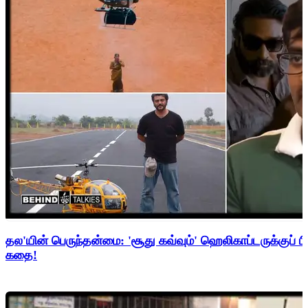
தல'யின் பெருந்தன்மை: 'சூது கவ்வும்' ஹெலிகாப்டருக்குப் ப
கதை!