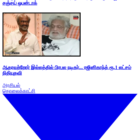
சஞ்சய் ஒபன்டாக்
ஆதரவற்றோர் இல்லத்தில் பிரபல நடிகர்... ரஜினிகாந்த் ரூ.1 லட்சம்
நிதியுதவி
அரசியல்
தொலைக்காட்சி