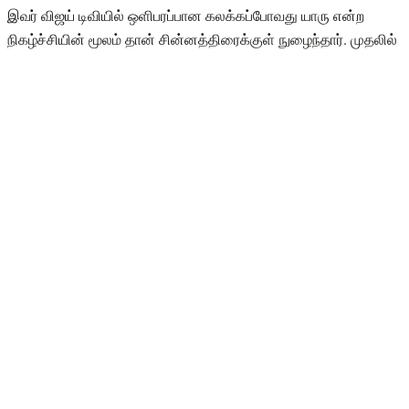
இவர் விஜய் டிவியில் ஒளிபரப்பான கலக்கப்போவது யாரு என்ற
நிகழ்ச்சியின் மூலம் தான் சின்னத்திரைக்குள் நுழைந்தார். முதலில்
பாடி பில்டராக இருந்த இவர் மேடை காமெடியனாக அறிமுகமானர்.
அதன் பின்னர் இவர் விஜய் தொலைக்காட்சியில் ஒளிபரப்பான
பல்வேறு நிகழ்ச்சிகளில் பங்கேற்றார்.தொலைக்காட்சியில் டிவி மூலம்
இவருக்கு கிடைத்த பிரபலத்தின் வாயிலாக தான் இவருக்கு
சினிமாவிலும் வாய்ப்பு கிடைத்தது.
ஆரம்பத்தில் சினிமா உலகில் சிறு சிறு கதாபாத்திரத்தில் நடித்து
வந்தார் ரோபோ ஷங்கர். அதன் பின்னர் இவர் தமிழ் சினிமாவின்
முன்னணி நடிகர்களான அஜித், சூர்யா, தனுஷ், சிவகார்த்திகேயன்
என்று பல்வேறு நடிகர்களின் படத்தில் காமெடியனாக நடித்து
இருக்கிறார்.இதனிடையே 2002 ஆம் ஆண்டு நடிகர் ரோபோ ஷங்கர்
அவர்கள் பிரியங்கா என்ற ஒரு நடன கலைஞரை காதலித்து
திருமணம் செய்து கொண்டார்.