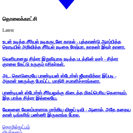
தொலைக்காட்சி
Latest
உடன் நடித்த சீரியல் நடிகருடனே காதல் - புத்தாண்டு ஆரம்பித்த
நொடியில் அறிவித்த சீரியல் நடிகை ரேஷ்மா. காதலர் இவர் தானா.
வெளியானது சித்ரா இறுதியாக நடித்த படத்தின் டீசர் - சித்ரா
குரலை கேட்டு உருகும் ரசிகர்கள்.
அட, கொடுமையே பாண்டியன் ஸ்டோர்ஸ் ஜீவாவிற்கா இப்படி -
அதான் ஊருக்கு போய்ட்ட மாதிரி சமாளிச்சாங்களா.
பாண்டியன் ஸ்டோர்ஸ் சீரியலுக்கு கிடைத்த மிகப்பெரிய கௌரவம்.
இத பாக்க சித்ரா இல்லையே.
வேலனை வேலம்மாளாக மாற்றிய விஜய் டிவி - ஆனால், அதே கதைய
தான் டிங்கரிங் பண்ணி இருகாங்க போல.
தொழில்நுட்பம்
விமர்சனம்