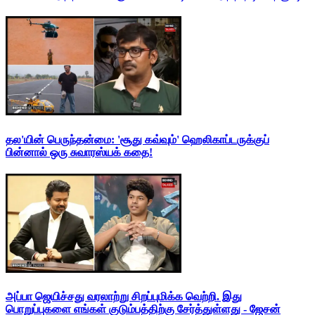
தல'யின் பெருந்தன்மை: 'சூது கவ்வும்' ஹெலிகாப்டருக்குப்
பின்னால் ஒரு சுவாரஸ்யக் கதை!
அப்பா ஜெயிச்சது வரலாற்று சிறப்புமிக்க வெற்றி. இது
பொறுப்புகளை எங்கள் குடும்பத்திற்கு சேர்த்துள்ளது - ஜேசன்