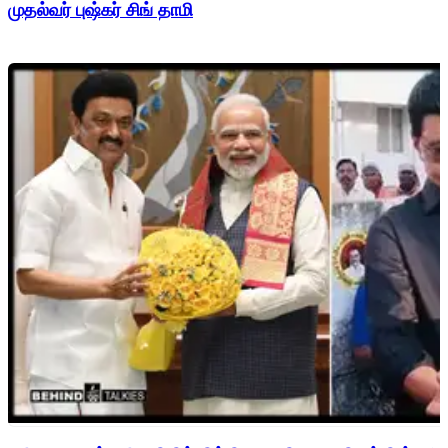
முதல்வர் புஷ்கர் சிங் தாமி