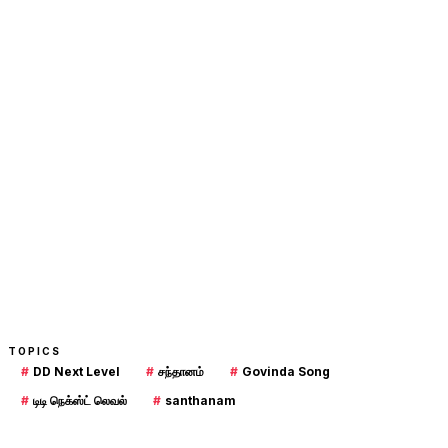
TOPICS
#
DD Next Level
#
சந்தானம்
#
Govinda Song
#
டிடி நெக்ஸ்ட் லெவல்
#
santhanam