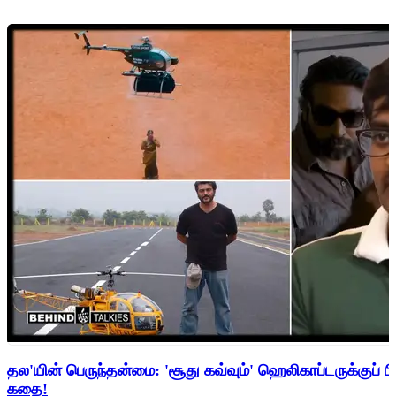
தல'யின் பெருந்தன்மை: 'சூது கவ்வும்' ஹெலிகாப்டருக்குப் ப
கதை!