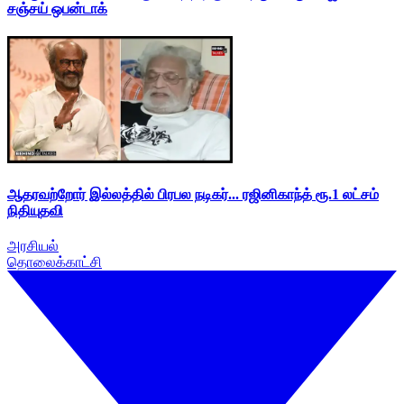
சஞ்சய் ஒபன்டாக்
ஆதரவற்றோர் இல்லத்தில் பிரபல நடிகர்... ரஜினிகாந்த் ரூ.1 லட்சம்
நிதியுதவி
அரசியல்
தொலைக்காட்சி