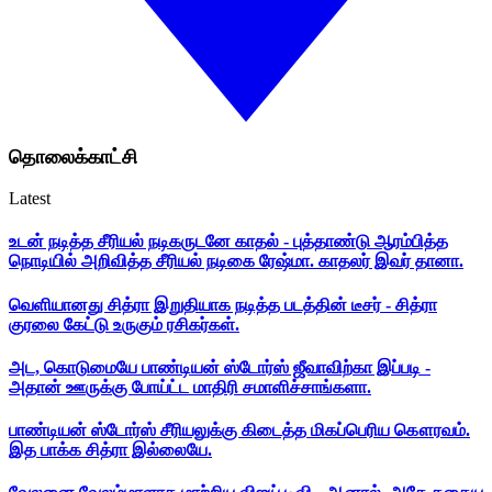
தொலைக்காட்சி
Latest
உடன் நடித்த சீரியல் நடிகருடனே காதல் - புத்தாண்டு ஆரம்பித்த
நொடியில் அறிவித்த சீரியல் நடிகை ரேஷ்மா. காதலர் இவர் தானா.
வெளியானது சித்ரா இறுதியாக நடித்த படத்தின் டீசர் - சித்ரா
குரலை கேட்டு உருகும் ரசிகர்கள்.
அட, கொடுமையே பாண்டியன் ஸ்டோர்ஸ் ஜீவாவிற்கா இப்படி -
அதான் ஊருக்கு போய்ட்ட மாதிரி சமாளிச்சாங்களா.
பாண்டியன் ஸ்டோர்ஸ் சீரியலுக்கு கிடைத்த மிகப்பெரிய கௌரவம்.
இத பாக்க சித்ரா இல்லையே.