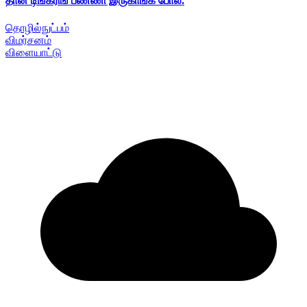
தான் டிங்கரிங் பண்ணி இருகாங்க போல.
தொழில்நுட்பம்
விமர்சனம்
விளையாட்டு