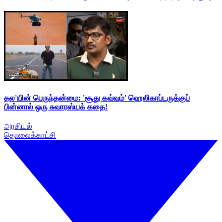
தல'யின் பெருந்தன்மை: 'சூது கவ்வும்' ஹெலிகாப்டருக்குப்
பின்னால் ஒரு சுவாரஸ்யக் கதை!
அரசியல்
தொலைக்காட்சி