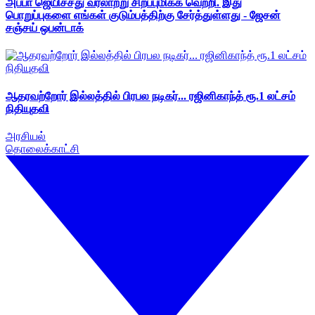
அப்பா ஜெயிச்சது வரலாற்று சிறப்புமிக்க வெற்றி. இது
பொறுப்புகளை எங்கள் குடும்பத்திற்கு சேர்த்துள்ளது - ஜேசன்
சஞ்சய் ஒபன்டாக்
ஆதரவற்றோர் இல்லத்தில் பிரபல நடிகர்... ரஜினிகாந்த் ரூ.1 லட்சம்
நிதியுதவி
அரசியல்
தொலைக்காட்சி