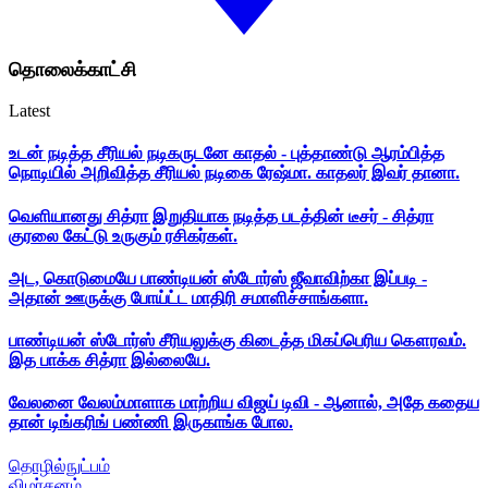
தொலைக்காட்சி
Latest
உடன் நடித்த சீரியல் நடிகருடனே காதல் - புத்தாண்டு ஆரம்பித்த
நொடியில் அறிவித்த சீரியல் நடிகை ரேஷ்மா. காதலர் இவர் தானா.
வெளியானது சித்ரா இறுதியாக நடித்த படத்தின் டீசர் - சித்ரா
குரலை கேட்டு உருகும் ரசிகர்கள்.
அட, கொடுமையே பாண்டியன் ஸ்டோர்ஸ் ஜீவாவிற்கா இப்படி -
அதான் ஊருக்கு போய்ட்ட மாதிரி சமாளிச்சாங்களா.
பாண்டியன் ஸ்டோர்ஸ் சீரியலுக்கு கிடைத்த மிகப்பெரிய கௌரவம்.
இத பாக்க சித்ரா இல்லையே.
வேலனை வேலம்மாளாக மாற்றிய விஜய் டிவி - ஆனால், அதே கதைய
தான் டிங்கரிங் பண்ணி இருகாங்க போல.
தொழில்நுட்பம்
விமர்சனம்