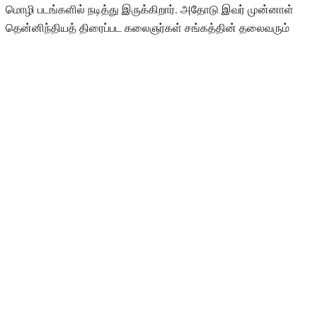
மொழி படங்களில் நடித்து இருக்கிறார். அதோடு இவர் முன்னாள்
தென்னிந்தியத் திரைப்பட கலைஞர்கள் சங்கத்தின் தலைவரும்
ஆவார். மேலும், இவர் அந்தக் காலத்திலேயே உடற்பயிற்சிகளை
ஒழுங்கான முறையில் மேற்கொண்டு உடல் கட்டுக்கோப்புடனும், உடல்
ஒருங்கிணைப்பாகவும் வைத்திருந்தவர்.
சரத்குமார் திரைப்பயணம்:
அதுமட்டுமில்லாமல் சரத்க்குமார் 20 வயதிலே மிஸ்டர்
மெட்ராஸ்(சென்னை ஆணழகன் ) என்ற போட்டியில் கலந்து
கொண்டு பட்டத்தையும் வென்று இருந்தார் என்பது
குறிப்பிடத்தக்கது. தற்போது இவர் படங்களில் குணச்சித்திர
வேடங்களில் நடித்து வருகிறார். அந்த வகையில் சமீபத்தில்
மணிரத்தினம் இயக்கத்தில் வெளிவந்த பொன்னியின் செல்வன்
படத்தில் சரத்குமார் நடித்திருக்கிறார். பொன்னியின் செல்வன் படம்
தமிழ் ரசிகர்கள் மத்தியில் மட்டும் இல்லாமல் உலக சினிமா ரசிகர்கள்
மத்தியிலும் கொண்டாடப்பட்டு வருகிறது.