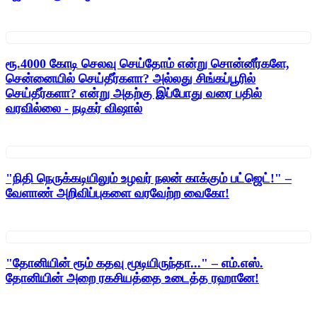
ரூ.4000 கோடி செலவு செய்தோம் என்று சொன்னீர்களே,
சென்னையில் செய்தீர்களா? அல்லது சிங்கப்பூரில்
செய்தீர்களா? என்று அதற்கு இப்போது வரை பதில்
வரவில்லை - நடிகர் விஷால்
"நிதி நெருக்கடியிலும் உழவர் நலன் காக்கும் பட்ஜெட்!" –
வேளாண் அறிவிப்புகளை வரவேற்ற வைகோ!
"தோனியின் ரூம் கதவு மூடியிருந்தா..." – எம்.எஸ்.
தோனியின் அறை ரகசியத்தை உடைத்த ரஹானே!