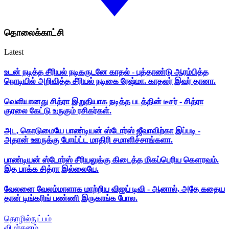
தொலைக்காட்சி
Latest
உடன் நடித்த சீரியல் நடிகருடனே காதல் - புத்தாண்டு ஆரம்பித்த
நொடியில் அறிவித்த சீரியல் நடிகை ரேஷ்மா. காதலர் இவர் தானா.
வெளியானது சித்ரா இறுதியாக நடித்த படத்தின் டீசர் - சித்ரா
குரலை கேட்டு உருகும் ரசிகர்கள்.
அட, கொடுமையே பாண்டியன் ஸ்டோர்ஸ் ஜீவாவிற்கா இப்படி -
அதான் ஊருக்கு போய்ட்ட மாதிரி சமாளிச்சாங்களா.
பாண்டியன் ஸ்டோர்ஸ் சீரியலுக்கு கிடைத்த மிகப்பெரிய கௌரவம்.
இத பாக்க சித்ரா இல்லையே.
வேலனை வேலம்மாளாக மாற்றிய விஜய் டிவி - ஆனால், அதே கதைய
தான் டிங்கரிங் பண்ணி இருகாங்க போல.
தொழில்நுட்பம்
விமர்சனம்