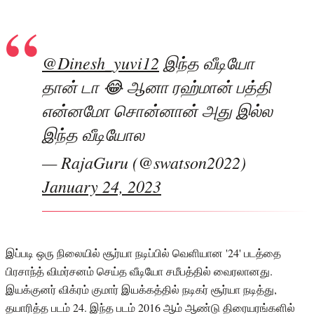
@Dinesh_yuvi12
இந்த வீடியோ
தான் டா 😂 ஆனா ரஹ்மான் பத்தி
என்னமோ சொன்னான் அது இல்ல
இந்த வீடியோல
— RajaGuru (@swatson2022)
January 24, 2023
இப்படி ஒரு நிலையில் சூர்யா நடிப்பில் வெளியான '24' படத்தை
பிரசாந்த் விமர்சனம் செய்த வீடியோ சமீபத்தில் வைரலானது.
இயக்குனர் விக்ரம் குமார் இயக்கத்தில் நடிகர் சூர்யா நடித்து,
தயாரித்த படம் 24. இந்த படம் 2016 ஆம் ஆண்டு திரையரங்களில்