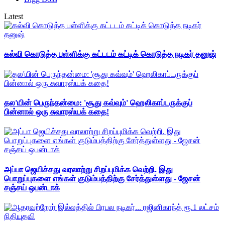
Latest
கல்வி கொடுத்த பள்ளிக்கு கட்டடம் கட்டிக் கொடுத்த நடிகர் தனுஷ்
தல'யின் பெருந்தன்மை: 'சூது கவ்வும்' ஹெலிகாப்டருக்குப்
பின்னால் ஒரு சுவாரஸ்யக் கதை!
அப்பா ஜெயிச்சது வரலாற்று சிறப்புமிக்க வெற்றி. இது
பொறுப்புகளை எங்கள் குடும்பத்திற்கு சேர்த்துள்ளது - ஜேசன்
சஞ்சய் ஒபன்டாக்