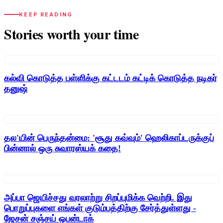
KEEP READING
Stories worth your time
கல்வி கொடுத்த பள்ளிக்கு கட்டடம் கட்டிக் கொடுத்த நடிகர்
தனுஷ்
தல'யின் பெருந்தன்மை: 'சூது கவ்வும்' ஹெலிகாப்டருக்குப்
பின்னால் ஒரு சுவாரஸ்யக் கதை!
அப்பா ஜெயிச்சது வரலாற்று சிறப்புமிக்க வெற்றி. இது
பொறுப்புகளை எங்கள் குடும்பத்திற்கு சேர்த்துள்ளது -
ஜேசன் சஞ்சய் ஒபன்டாக்