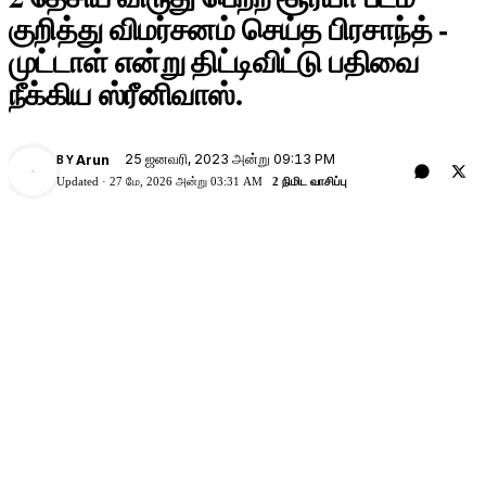
குறித்து விமர்சனம் செய்த பிரசாந்த் -
முட்டாள் என்று திட்டிவிட்டு பதிவை
நீக்கிய ஸ்ரீனிவாஸ்.
25 ஜனவரி, 2023 அன்று 09:13 PM
Arun
BY
A
Updated ·
27 மே, 2026 அன்று 03:31 AM
2 நிமிட வாசிப்பு