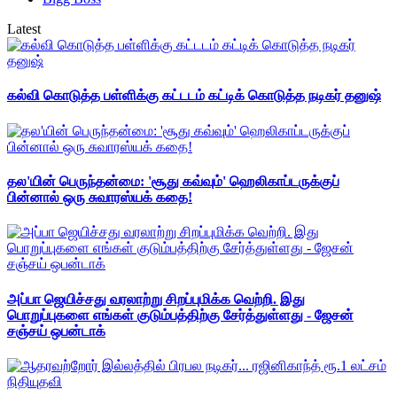
Latest
கல்வி கொடுத்த பள்ளிக்கு கட்டடம் கட்டிக் கொடுத்த நடிகர் தனுஷ்
தல'யின் பெருந்தன்மை: 'சூது கவ்வும்' ஹெலிகாப்டருக்குப்
பின்னால் ஒரு சுவாரஸ்யக் கதை!
அப்பா ஜெயிச்சது வரலாற்று சிறப்புமிக்க வெற்றி. இது
பொறுப்புகளை எங்கள் குடும்பத்திற்கு சேர்த்துள்ளது - ஜேசன்
சஞ்சய் ஒபன்டாக்