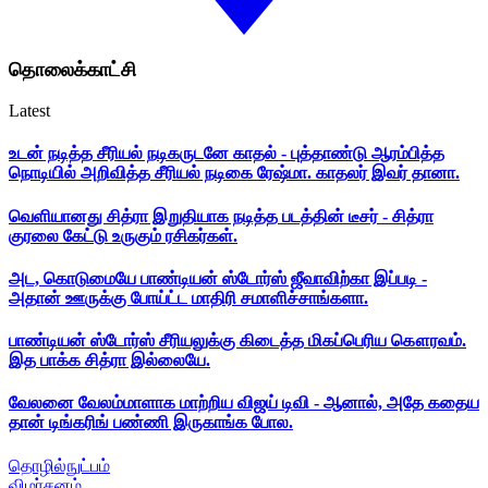
தொலைக்காட்சி
Latest
உடன் நடித்த சீரியல் நடிகருடனே காதல் - புத்தாண்டு ஆரம்பித்த
நொடியில் அறிவித்த சீரியல் நடிகை ரேஷ்மா. காதலர் இவர் தானா.
வெளியானது சித்ரா இறுதியாக நடித்த படத்தின் டீசர் - சித்ரா
குரலை கேட்டு உருகும் ரசிகர்கள்.
அட, கொடுமையே பாண்டியன் ஸ்டோர்ஸ் ஜீவாவிற்கா இப்படி -
அதான் ஊருக்கு போய்ட்ட மாதிரி சமாளிச்சாங்களா.
பாண்டியன் ஸ்டோர்ஸ் சீரியலுக்கு கிடைத்த மிகப்பெரிய கௌரவம்.
இத பாக்க சித்ரா இல்லையே.
வேலனை வேலம்மாளாக மாற்றிய விஜய் டிவி - ஆனால், அதே கதைய
தான் டிங்கரிங் பண்ணி இருகாங்க போல.
தொழில்நுட்பம்
விமர்சனம்