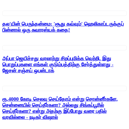
தல'யின் பெருந்தன்மை: 'சூது கவ்வும்' ஹெலிகாப்டருக்குப்
பின்னால் ஒரு சுவாரஸ்யக் கதை!
அப்பா ஜெயிச்சது வரலாற்று சிறப்புமிக்க வெற்றி. இது
பொறுப்புகளை எங்கள் குடும்பத்திற்கு சேர்த்துள்ளது -
ஜேசன் சஞ்சய் ஒபன்டாக்
ரூ.4000 கோடி செலவு செய்தோம் என்று சொன்னீர்களே,
சென்னையில் செய்தீர்களா? அல்லது சிங்கப்பூரில்
செய்தீர்களா? என்று அதற்கு இப்போது வரை பதில்
வரவில்லை - நடிகர் விஷால்