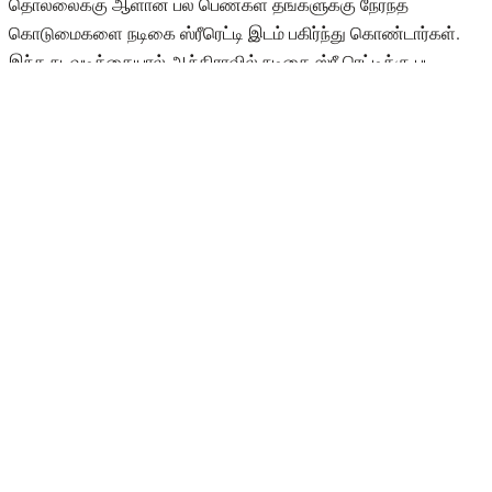
தொல்லைக்கு ஆளான பல பெண்கள் தங்களுக்கு நேர்ந்த
கொடுமைகளை நடிகை ஸ்ரீரெட்டி இடம் பகிர்ந்து கொண்டார்கள்.
இந்த நடவடிக்கையால் ஆந்திராவில் நடிகை ஸ்ரீ ரெட்டிக்கு பட
வாய்ப்புகள் எதுவும் கிடைக்கவில்லை. இதனையடுத்து இவர்
சென்னையில் குடியேறினார்.
பின் இவர் தமிழ் நாட்டையும் விட்டு வைக்கவில்லை. தமிழ்
சினிமாவிலும் தன்னை படுக்கைக்கு அழைத்ததாக இயக்குனர்கள்
மற்றும் நடிகர்களின் பெயரை ரெட்டி லீக்ஸ் என்ற பெயரில் முகநூல்
பக்கத்தில் வெளியிட்டு சர்ச்சையை கிளப்பினார். அதில்
முக்கியமாக ராகவா லாரன்ஸ், முருகதாஸ், விஷால் போன்ற முக்கிய
புள்ளிகளும் அடக்கம்.
தற்போது சென்னையில் செட்டில் ஆகியுள்ள ஸ்ரீரெட்டி அடிக்கடி
எதாவது சர்ச்சையான விஷயத்தை சோசியல் மீடியாவில் பதிவிட்டு
வருவதை வாடிக்கையாக வைத்து வருகிறார். அந்த வகையில்
தற்போது மீண்டும் முருகதாஸ் குறித்து சர்ச்சையான பதிவை தனது
முகநூல் பக்கத்தில் பகிர்ந்துள்ளார் ஸ்ரீரெட்டி