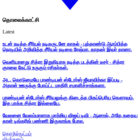
தொலைக்காட்சி
Latest
உடன் நடித்த சீரியல் நடிகருடனே காதல் - புத்தாண்டு ஆரம்பித்த
நொடியில் அறிவித்த சீரியல் நடிகை ரேஷ்மா. காதலர் இவர் தானா.
வெளியானது சித்ரா இறுதியாக நடித்த படத்தின் டீசர் - சித்ரா
குரலை கேட்டு உருகும் ரசிகர்கள்.
அட, கொடுமையே பாண்டியன் ஸ்டோர்ஸ் ஜீவாவிற்கா இப்படி -
அதான் ஊருக்கு போய்ட்ட மாதிரி சமாளிச்சாங்களா.
பாண்டியன் ஸ்டோர்ஸ் சீரியலுக்கு கிடைத்த மிகப்பெரிய கௌரவம்.
இத பாக்க சித்ரா இல்லையே.
வேலனை வேலம்மாளாக மாற்றிய விஜய் டிவி - ஆனால், அதே கதைய
தான் டிங்கரிங் பண்ணி இருகாங்க போல.
தொழில்நுட்பம்
விமர்சனம்