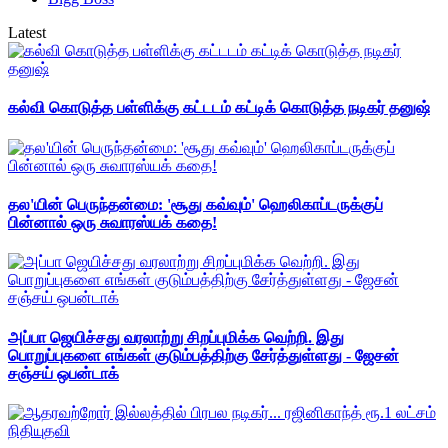
Latest
கல்வி கொடுத்த பள்ளிக்கு கட்டடம் கட்டிக் கொடுத்த நடிகர் தனுஷ்
தல'யின் பெருந்தன்மை: 'சூது கவ்வும்' ஹெலிகாப்டருக்குப்
பின்னால் ஒரு சுவாரஸ்யக் கதை!
அப்பா ஜெயிச்சது வரலாற்று சிறப்புமிக்க வெற்றி. இது
பொறுப்புகளை எங்கள் குடும்பத்திற்கு சேர்த்துள்ளது - ஜேசன்
சஞ்சய் ஒபன்டாக்