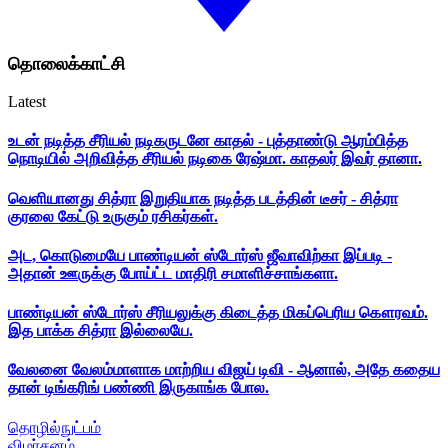
தொலைக்காட்சி
Latest
உடன் நடித்த சீரியல் நடிகருடனே காதல் - புத்தாண்டு ஆரம்பித்த
நொடியில் அறிவித்த சீரியல் நடிகை ரேஷ்மா. காதலர் இவர் தானா.
வெளியானது சித்ரா இறுதியாக நடித்த படத்தின் டீசர் - சித்ரா
குரலை கேட்டு உருகும் ரசிகர்கள்.
அட, கொடுமையே பாண்டியன் ஸ்டோர்ஸ் ஜீவாவிற்கா இப்படி -
அதான் ஊருக்கு போய்ட்ட மாதிரி சமாளிச்சாங்களா.
பாண்டியன் ஸ்டோர்ஸ் சீரியலுக்கு கிடைத்த மிகப்பெரிய கௌரவம்.
இத பாக்க சித்ரா இல்லையே.
வேலனை வேலம்மாளாக மாற்றிய விஜய் டிவி - ஆனால், அதே கதைய
தான் டிங்கரிங் பண்ணி இருகாங்க போல.
தொழில்நுட்பம்
விமர்சனம்