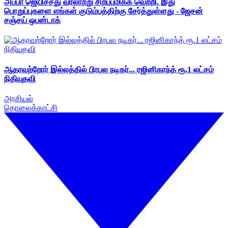
அப்பா ஜெயிச்சது வரலாற்று சிறப்புமிக்க வெற்றி. இது
பொறுப்புகளை எங்கள் குடும்பத்திற்கு சேர்த்துள்ளது - ஜேசன்
சஞ்சய் ஒபன்டாக்
ஆதரவற்றோர் இல்லத்தில் பிரபல நடிகர்... ரஜினிகாந்த் ரூ.1 லட்சம்
நிதியுதவி
அரசியல்
தொலைக்காட்சி