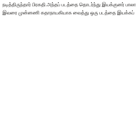
நடித்திருந்தார் பிரகதி.அந்தப் படத்தை தொடர்ந்து இயக்குனர் பாலா
இவரை முன்னணி கதாநாயகியாக வைத்து ஒரு படத்தை இயக்கப்
போவதாகவும் சில தகவல்கள் வெளியானது.
ஆனால், அந்த படத்தை பற்றிய அறிவிப்பு அப்படியே நின்றுபோனது
இருப்பினும் பிரகதி தொடர்ந்து சினிமாவில் பாடி வருகிறார்.
இதுவரை தமிழில் 15க்கும் மேற்பட்ட பாடல்களை பாடியிருக்கிறார்
பிரகதி. தற்போது இவர் குடும்பத்துடன் வெளிநாட்டில் தான் வசித்து
வருகிறார். தற்போது வெளிநாட்டில் இருந்து வரும் பிரகதி, அடிக்கடி
தனது புகைப்படங்களை பதிவிட்டு வருகிறார்.