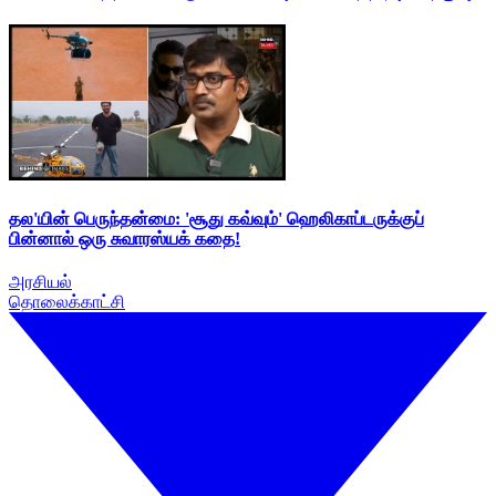
தல'யின் பெருந்தன்மை: 'சூது கவ்வும்' ஹெலிகாப்டருக்குப்
பின்னால் ஒரு சுவாரஸ்யக் கதை!
அரசியல்
தொலைக்காட்சி