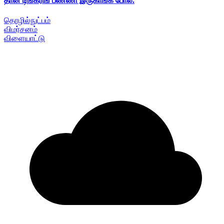
தான் டிங்கரிங் பண்ணி இருகாங்க போல.
தொழில்நுட்பம்
விமர்சனம்
விளையாட்டு