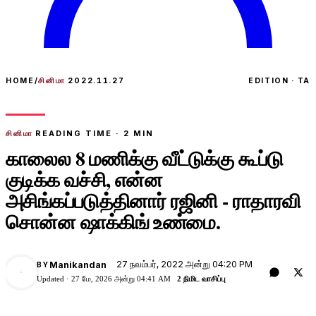
HOME
/
சினிமா
2022.11.27
EDITION · TA
சினிமா
READING TIME ·
2
MIN
காலைல 8 மணிக்கு வீட்டுக்கு கூப்டு
குடிக்க வச்சி, என்ன
அசிங்கப்படுத்தினார் ரஜினி - ராதாரவி
சொன்ன ஷாக்கிங் உண்மை.
27 நவம்பர், 2022 அன்று 04:20 PM
Manikandan
BY
M
Updated ·
27 மே, 2026 அன்று 04:41 AM
2 நிமிட வாசிப்பு