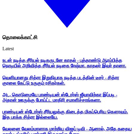
தொலைக்காட்சி
Latest
உடன் நடித்த சீரியல் நடிகருடனே காதல் - புத்தாண்டு ஆரம்பித்த
நொடியில் அறிவித்த சீரியல் நடிகை ரேஷ்மா. காதலர் இவர் தானா.
வெளியானது சித்ரா இறுதியாக நடித்த படத்தின் டீசர் - சித்ரா
குரலை கேட்டு உருகும் ரசிகர்கள்.
அட, கொடுமையே பாண்டியன் ஸ்டோர்ஸ் ஜீவாவிற்கா இப்படி -
அதான் ஊருக்கு போய்ட்ட மாதிரி சமாளிச்சாங்களா.
பாண்டியன் ஸ்டோர்ஸ் சீரியலுக்கு கிடைத்த மிகப்பெரிய கௌரவம்.
இத பாக்க சித்ரா இல்லையே.
வேலனை வேலம்மாளாக மாற்றிய விஜய் டிவி - ஆனால், அதே கதைய