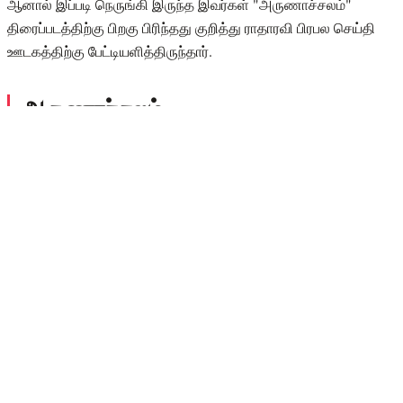
ஆனால் இப்படி நெருங்கி இருந்த இவர்கள் "அருணாச்சலம்"
திரைப்படத்திற்கு பிறகு பிரிந்தது குறித்து ராதாரவி பிரபல செய்தி
ஊடகத்திற்கு பேட்டியளித்திருந்தார்.
அருணாச்சலம் :
அருணாச்சலம் திரைப்படமானது நடிகர் ரஜினிகாந்த் வாழ்கையில்
மறக்க முடியாத திரைப்படம் என்று சொல்லலாம் இத்திரைப்படமானது
1997ஆம் ஆண்டு வெளியாகி பெரிய வெற்றியை பெற்றதோடு வசூல்
சாதனையும் படைத்தது. இத்திரைப்படத்தில் ரஜினிகாந்த
கதாநாயகனாகவும், சௌந்தர்யா கதாநாயகியாகவும்
நடித்திருந்தனர், மேலும் ரம்பா, மனோரமா, ரகுவரன், விச்சு
விஷ்வனாத், வடிவுக்கரசி, ஜெய்சங்கர் உள்ளிட்ட பல நடிகர்கள்
முக்கிய கதாபாத்திரத்தில் நடித்திருந்தனர். மேலும் இப்படத்தில்
ரஜினிகாந்த இரட்டை வேடத்தில் நடித்திருந்தார்.