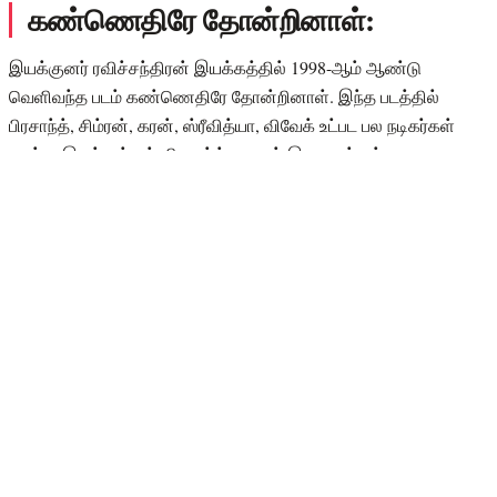
கண்ணெதிரே தோன்றினாள்:
இயக்குனர் ரவிச்சந்திரன் இயக்கத்தில் 1998-ஆம் ஆண்டு
வெளிவந்த படம் கண்ணெதிரே தோன்றினாள். இந்த படத்தில்
பிரசாந்த், சிம்ரன், கரன், ஸ்ரீவித்யா, விவேக் உட்பட பல நடிகர்கள்
நடித்து இருந்தார்கள். பிரசாந்த் - கரண் இருவரும் நல்ல
நண்பர்களாக இருக்கிறார்கள். பின் கரணின் தங்கை தான் சிம்ரன்
என்று தெரிந்ததும் நட்புக்காக தன்னுடைய காதலை விடுகிறார்
பிரசாந்த். இறுதியில் கரணுக்கு உண்மை தெரிந்து பிரசாந்த் சிம்ரன்
இருவரையுமே சேர்த்து வைக்கிறார். இந்த படத்திற்கு தேவா
இசையமைத்திருந்தார். இந்த படத்தின் பாடல்கள் அனைத்துமே
பெரிய அளவில் ஹிட் ஆனது. இந்த படம் வெளியாகி நல்ல
வரவேற்பை பெற்றிருந்தது.