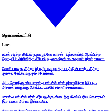
தொலைக்காட்சி
Latest
உடன் நடித்த சீரியல் நடிகருடனே காதல் - புத்தாண்டு ஆரம்பித்த
நொடியில் அறிவித்த சீரியல் நடிகை ரேஷ்மா. காதலர் இவர் தானா.
வெளியானது சித்ரா இறுதியாக நடித்த படத்தின் டீசர் - சித்ரா
குரலை கேட்டு உருகும் ரசிகர்கள்.
அட, கொடுமையே பாண்டியன் ஸ்டோர்ஸ் ஜீவாவிற்கா இப்படி -
அதான் ஊருக்கு போய்ட்ட மாதிரி சமாளிச்சாங்களா.
பாண்டியன் ஸ்டோர்ஸ் சீரியலுக்கு கிடைத்த மிகப்பெரிய கௌரவம்.
இத பாக்க சித்ரா இல்லையே.