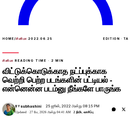
HOME
/
சினிமா
2022.06.25
EDITION · TA
சினிமா
READING TIME ·
2
MIN
விட்டுக்கொடுக்காத நட்ப்புக்காக
வெற்றி பெற்ற படங்களின் பட்டியல் -
என்னென்ன படம்னு நீங்களே பாருங்க
25 ஜூன், 2022 அன்று 08:15 PM
subhashini
BY
Updated ·
27 மே, 2026 அன்று 04:41 AM
2 நிமிட வாசிப்பு