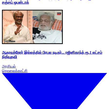
சஞ்சய் ஒபன்டாக்
ஆதரவற்றோர் இல்லத்தில் பிரபல நடிகர்... ரஜினிகாந்த் ரூ.1 லட்சம்
நிதியுதவி
அரசியல்
தொலைக்காட்சி