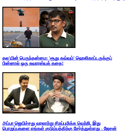
தல'யின் பெருந்தன்மை: 'சூது கவ்வும்' ஹெலிகாப்டருக்குப்
பின்னால் ஒரு சுவாரஸ்யக் கதை!
அப்பா ஜெயிச்சது வரலாற்று சிறப்புமிக்க வெற்றி. இது
பொறுப்புகளை எங்கள் குடும்பத்திற்கு சேர்த்துள்ளது - ஜேசன்