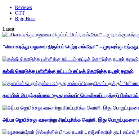
Reviews
OTT
Bigg Boss
Latest
"விவாகரத்து மனுவை திரும்பப் பெற்ற சங்கீதா!" – முடிவுக்கு வந்த
கல்வி கொடுத்த பள்ளிக்கு கட்டடம் கட்டிக் கொடுத்த நடிகர் தனுஷ்
தல'யின் பெருந்தன்மை: 'சூது கவ்வும்' ஹெலிகாப்டருக்குப் பின்னால
அப்பா ஜெயிச்சது வரலாற்று சிறப்புமிக்க வெற்றி. இது பொறுப்புகளை எ