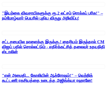
"இயற்கை விவசாயிகளுக்கு ரூ.2 லட்சம் ரொக்கப் பரிசு!" –
நம்மோழ்வார் பெயரில் புதிய விருது அறிவிப்பு!
சட்டசபையில நாளைக்கு இருக்கு.! தைரியம் இருந்தால் CM
விஜய் பதில் சொல்லட்டும் - எதிர்க்கட்சித் தலைவர் உதயநிதி
ஸ்டாலின்
"என் அமைதி... கோலியின் ஆக்ரோஷம்!" – வெற்றிக்
கூட்டணி ரகசியத்தை உடைத்த அஜிங்க்யா ரஹானே!