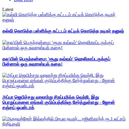
Latest
கல்வி கொடுத்த பள்ளிக்கு கட்டடம் கட்டிக் கொடுத்த நடிகர் தனுஷ்
தல'யின் பெருந்தன்மை: 'சூது கவ்வும்' ஹெலிகாப்டருக்குப்
பின்னால் ஒரு சுவாரஸ்யக் கதை!
அப்பா ஜெயிச்சது வரலாற்று சிறப்புமிக்க வெற்றி. இது
பொறுப்புகளை எங்கள் குடும்பத்திற்கு சேர்த்துள்ளது - ஜேசன்
சஞ்சய் ஒபன்டாக்