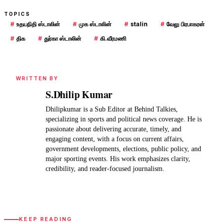
TOPICS
#
உதயநிதி ஸ்டாலின்
#
முக ஸ்டாலின்
#
stalin
#
வேலு பிரபாகரன்
#
திக
#
துர்கா ஸ்டாலின்
#
கி.வீரமணி
WRITTEN BY
S.Dhilip Kumar
Dhilipkumar is a Sub Editor at Behind Talkies,
specializing in sports and political news coverage. He is
passionate about delivering accurate, timely, and
engaging content, with a focus on current affairs,
government developments, elections, public policy, and
major sporting events. His work emphasizes clarity,
credibility, and reader-focused journalism.
KEEP READING