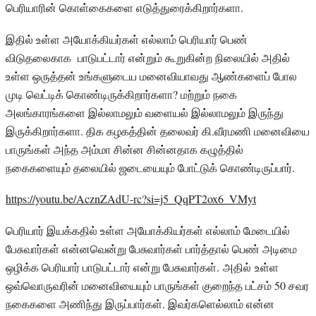
பெரியாரின் கொள்கைகளை எடுத்துரைக்கிறார்களா.
இதில் உள்ள அயோக்கியர்கள் எல்லாம் பெரியார் பெண்
விடுதலைகாக பாடுபட்டார் என்றும் கூறுகின்ற நிலையில் அதில்
உள்ள ஒருத்தன் உங்களுடைய மனைவியாவது ஆண்களைப் போல
முடி வெட்டிக் கொண்டிருக்கிறார்களா? மற்றும் நகை
அலங்காரங்களை இல்லாமலும் வளையல் இல்லாமலும் இருந்து
இருக்கிறார்களா. திக கழகத்தின் தலைவர் கி.வீரமணி மனைவியை
பாருங்கள் அந்த அம்மா சின்ன சின்னதாக கழுத்தில்
நகைகளையும் தலையில் ஜடையையும் போட்டுக் கொண்டிருப்பார்.
https://youtu.be/AcznZAdU-rc?si=j5_QqPT2ox6_VMyt
பெரியார் இயக்கதில் உள்ள அயோக்கியர்கள் எல்லாம் மேடையில்
பேசுவார்கள் என்னவென்று பேசுவார்கள் பார்த்தால் பெண் அடிமை
ஒழிக்க பெரியார் பாடுபட்டார் என்று பேசுவார்கள். அதில் உள்ள
ஒவ்வொருவரின் மனைவியையும் பாருங்கள் குறைந்த பட்சம் 50 சவர
நகைகளை அணிந்து இருப்பார்கள். இவர்களெல்லாம் என்ன