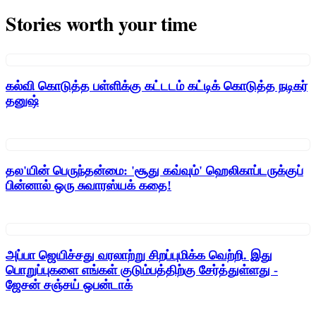
Stories worth your time
கல்வி கொடுத்த பள்ளிக்கு கட்டடம் கட்டிக் கொடுத்த நடிகர்
தனுஷ்
தல'யின் பெருந்தன்மை: 'சூது கவ்வும்' ஹெலிகாப்டருக்குப்
பின்னால் ஒரு சுவாரஸ்யக் கதை!
அப்பா ஜெயிச்சது வரலாற்று சிறப்புமிக்க வெற்றி. இது
பொறுப்புகளை எங்கள் குடும்பத்திற்கு சேர்த்துள்ளது -
ஜேசன் சஞ்சய் ஒபன்டாக்