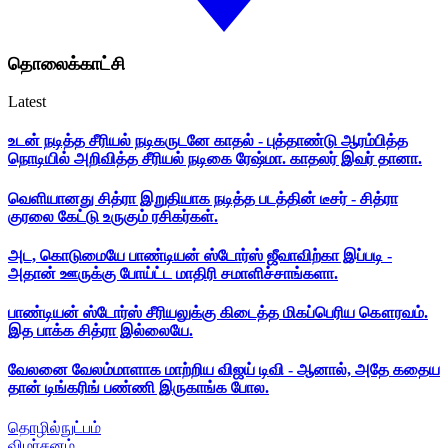
தொலைக்காட்சி
Latest
உடன் நடித்த சீரியல் நடிகருடனே காதல் - புத்தாண்டு ஆரம்பித்த
நொடியில் அறிவித்த சீரியல் நடிகை ரேஷ்மா. காதலர் இவர் தானா.
வெளியானது சித்ரா இறுதியாக நடித்த படத்தின் டீசர் - சித்ரா
குரலை கேட்டு உருகும் ரசிகர்கள்.
அட, கொடுமையே பாண்டியன் ஸ்டோர்ஸ் ஜீவாவிற்கா இப்படி -
அதான் ஊருக்கு போய்ட்ட மாதிரி சமாளிச்சாங்களா.
பாண்டியன் ஸ்டோர்ஸ் சீரியலுக்கு கிடைத்த மிகப்பெரிய கௌரவம்.
இத பாக்க சித்ரா இல்லையே.
வேலனை வேலம்மாளாக மாற்றிய விஜய் டிவி - ஆனால், அதே கதைய
தான் டிங்கரிங் பண்ணி இருகாங்க போல.
தொழில்நுட்பம்
விமர்சனம்