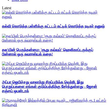
Latest
கல்வி கொடுத்த பள்ளிக்கு கட்டடம் கட்டிக் கொடுத்த நடிகர் தனுஷ்
தல'யின் பெருந்தன்மை: 'சூது கவ்வும்' ஹெலிகாப்டருக்குப்
பின்னால் ஒரு சுவாரஸ்யக் கதை!
அப்பா ஜெயிச்சது வரலாற்று சிறப்புமிக்க வெற்றி. இது
பொறுப்புகளை எங்கள் குடும்பத்திற்கு சேர்த்துள்ளது - ஜேசன்
சஞ்சய் ஒபன்டாக்