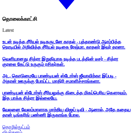
தொலைக்காட்சி
Latest
உடன் நடித்த சீரியல் நடிகருடனே காதல் - புத்தாண்டு ஆரம்பித்த
நொடியில் அறிவித்த சீரியல் நடிகை ரேஷ்மா. காதலர் இவர் தானா.
வெளியானது சித்ரா இறுதியாக நடித்த படத்தின் டீசர் - சித்ரா
குரலை கேட்டு உருகும் ரசிகர்கள்.
அட, கொடுமையே பாண்டியன் ஸ்டோர்ஸ் ஜீவாவிற்கா இப்படி -
அதான் ஊருக்கு போய்ட்ட மாதிரி சமாளிச்சாங்களா.
பாண்டியன் ஸ்டோர்ஸ் சீரியலுக்கு கிடைத்த மிகப்பெரிய கௌரவம்.
இத பாக்க சித்ரா இல்லையே.
வேலனை வேலம்மாளாக மாற்றிய விஜய் டிவி - ஆனால், அதே கதைய
தான் டிங்கரிங் பண்ணி இருகாங்க போல.
தொழில்நுட்பம்
விமர்சனம்