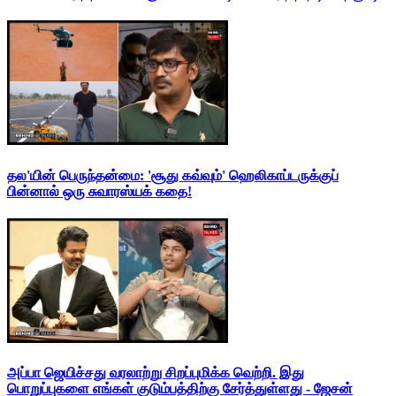
தல'யின் பெருந்தன்மை: 'சூது கவ்வும்' ஹெலிகாப்டருக்குப்
பின்னால் ஒரு சுவாரஸ்யக் கதை!
அப்பா ஜெயிச்சது வரலாற்று சிறப்புமிக்க வெற்றி. இது
பொறுப்புகளை எங்கள் குடும்பத்திற்கு சேர்த்துள்ளது - ஜேசன்