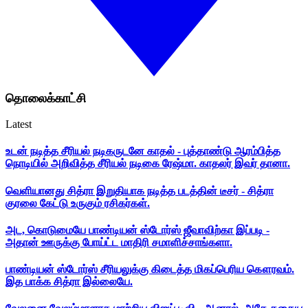
தொலைக்காட்சி
Latest
உடன் நடித்த சீரியல் நடிகருடனே காதல் - புத்தாண்டு ஆரம்பித்த
நொடியில் அறிவித்த சீரியல் நடிகை ரேஷ்மா. காதலர் இவர் தானா.
வெளியானது சித்ரா இறுதியாக நடித்த படத்தின் டீசர் - சித்ரா
குரலை கேட்டு உருகும் ரசிகர்கள்.
அட, கொடுமையே பாண்டியன் ஸ்டோர்ஸ் ஜீவாவிற்கா இப்படி -
அதான் ஊருக்கு போய்ட்ட மாதிரி சமாளிச்சாங்களா.
பாண்டியன் ஸ்டோர்ஸ் சீரியலுக்கு கிடைத்த மிகப்பெரிய கௌரவம்.
இத பாக்க சித்ரா இல்லையே.