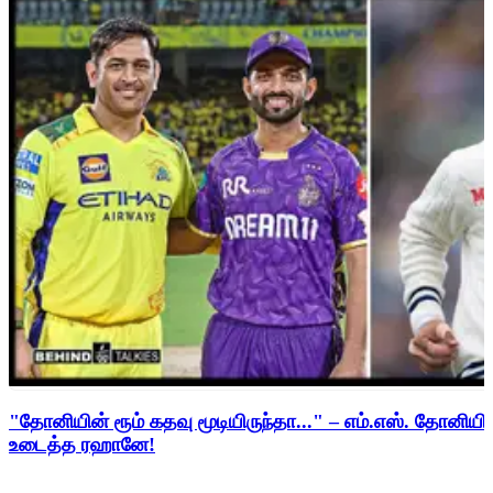
"தோனியின் ரூம் கதவு மூடியிருந்தா..." – எம்.எஸ். தோனி
உடைத்த ரஹானே!