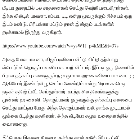
மீடியா துறையில் பல சாதனைகள் செய்து வெற்றியடைகிறார்கள்.
இந்த லிஸ்டில் பாவனா, ரம்யா, டிடி என்று மூவருக்கும் நிச்சயம் ஒரு
இடம் உண்டு. பிரியங்கா மட்டும் தான் இன்னும் படங்களில்
நடிக்காமல் இருந்து வருகிறார்.
https://www.youtube.com/watch?v=ysW1J_p4kME&t=37s
அதை போல பாவனா, விஜய் டிவியை விட்டு விட்டு தற்போது
ஸ்போர்ட்ஸ் தொகுப்பாளனியாக மாறி விட்டார். இப்படி ஒரு நிலையில்
பிரபல தற்காப்பு கலைஞரும் நடிகருமான ஹுசைனியை பாவனா, டிடி
ஆகியோர் இண்டர்வியூ செய்ய வேண்டும் என்று பிரபல காமெடி
நடிகர் சதிஷ் ட்வீட் செய்துள்ளார். கடந்த சில தினங்களுக்கு
முன்னர் ஹுசைனி, தொகுப்பாளர் ஒருவருக்கு தற்காப்பு கலையை
செய்து காட்டிய போது அந்த தொகுப்பாளர் வலி தாங்க முடியாமல்
மூக்கை பிடித்து கதறினார். அந்த வீடியோ சமூக வலைதளத்தில்
வைரலானது.
இப்பொது இதனை நினைவ கூர்ந்து தான் சதீஸ் இப்படி ட்வீட்