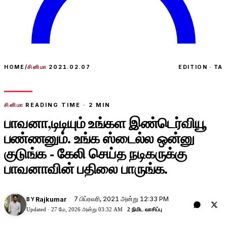
HOME
/
சினிமா
2021.02.07
EDITION · TA
சினிமா
READING TIME ·
2
MIN
பாவனா,டிடியும் உங்கள இண்டெர்வியூ
பண்ணனும். உங்க ஸ்டைல்ல ஒன்னு
குடுங்க - கேலி செய்த நடிகருக்கு
பாவனாவின் பதிலை பாருங்க.
7 பிப்ரவரி, 2021 அன்று 12:33 PM
Rajkumar
BY
Updated ·
27 மே, 2026 அன்று 03:32 AM
2 நிமிட வாசிப்பு