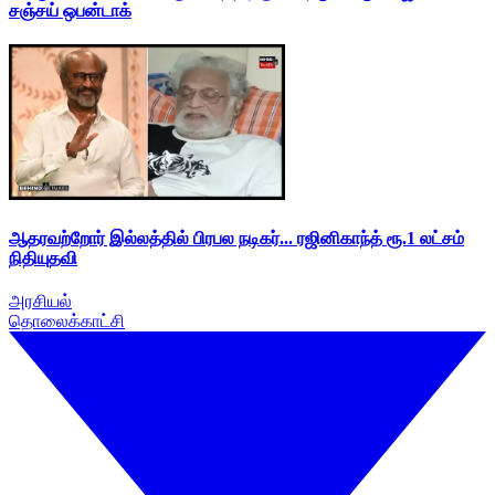
சஞ்சய் ஒபன்டாக்
ஆதரவற்றோர் இல்லத்தில் பிரபல நடிகர்... ரஜினிகாந்த் ரூ.1 லட்சம்
நிதியுதவி
அரசியல்
தொலைக்காட்சி