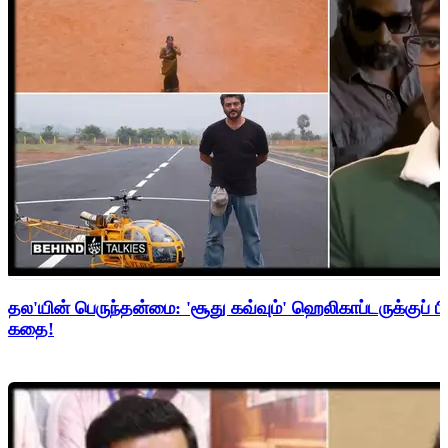
தல'யின் பெருந்தன்மை: 'சூது கவ்வும்' ஹெலிகாப்டருக்குப் ப
கதை!