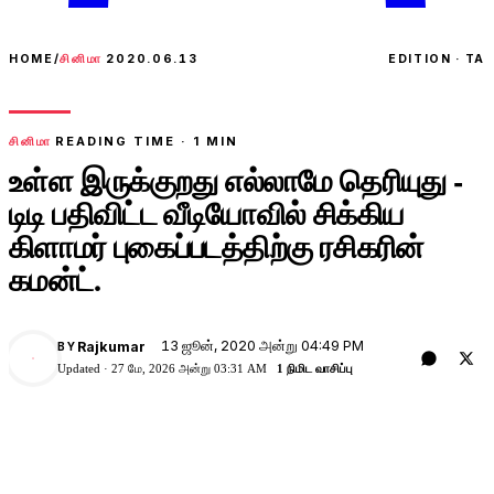
HOME
/
சினிமா
2020.06.13
EDITION · TA
சினிமா
READING TIME ·
1
MIN
உள்ள இருக்குறது எல்லாமே தெரியுது -
டிடி பதிவிட்ட வீடியோவில் சிக்கிய
கிளாமர் புகைப்படத்திற்கு ரசிகரின்
கமன்ட்.
13 ஜூன், 2020 அன்று 04:49 PM
Rajkumar
BY
Updated ·
27 மே, 2026 அன்று 03:31 AM
1 நிமிட வாசிப்பு