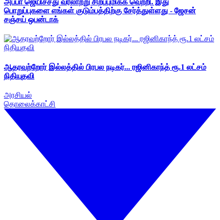
அப்பா ஜெயிச்சது வரலாற்று சிறப்புமிக்க வெற்றி. இது
பொறுப்புகளை எங்கள் குடும்பத்திற்கு சேர்த்துள்ளது - ஜேசன்
சஞ்சய் ஒபன்டாக்
ஆதரவற்றோர் இல்லத்தில் பிரபல நடிகர்... ரஜினிகாந்த் ரூ.1 லட்சம்
நிதியுதவி
அரசியல்
தொலைக்காட்சி