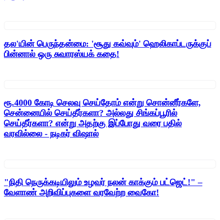
தல'யின் பெருந்தன்மை: 'சூது கவ்வும்' ஹெலிகாப்டருக்குப்
பின்னால் ஒரு சுவாரஸ்யக் கதை!
ரூ.4000 கோடி செலவு செய்தோம் என்று சொன்னீர்களே,
சென்னையில் செய்தீர்களா? அல்லது சிங்கப்பூரில்
செய்தீர்களா? என்று அதற்கு இப்போது வரை பதில்
வரவில்லை - நடிகர் விஷால்
"நிதி நெருக்கடியிலும் உழவர் நலன் காக்கும் பட்ஜெட்!" –
வேளாண் அறிவிப்புகளை வரவேற்ற வைகோ!