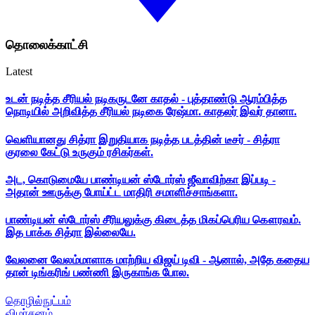
தொலைக்காட்சி
Latest
உடன் நடித்த சீரியல் நடிகருடனே காதல் - புத்தாண்டு ஆரம்பித்த
நொடியில் அறிவித்த சீரியல் நடிகை ரேஷ்மா. காதலர் இவர் தானா.
வெளியானது சித்ரா இறுதியாக நடித்த படத்தின் டீசர் - சித்ரா
குரலை கேட்டு உருகும் ரசிகர்கள்.
அட, கொடுமையே பாண்டியன் ஸ்டோர்ஸ் ஜீவாவிற்கா இப்படி -
அதான் ஊருக்கு போய்ட்ட மாதிரி சமாளிச்சாங்களா.
பாண்டியன் ஸ்டோர்ஸ் சீரியலுக்கு கிடைத்த மிகப்பெரிய கௌரவம்.
இத பாக்க சித்ரா இல்லையே.
வேலனை வேலம்மாளாக மாற்றிய விஜய் டிவி - ஆனால், அதே கதைய
தான் டிங்கரிங் பண்ணி இருகாங்க போல.
தொழில்நுட்பம்
விமர்சனம்