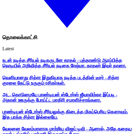
தொலைக்காட்சி
Latest
உடன் நடித்த சீரியல் நடிகருடனே காதல் - புத்தாண்டு ஆரம்பித்த
நொடியில் அறிவித்த சீரியல் நடிகை ரேஷ்மா. காதலர் இவர் தானா.
வெளியானது சித்ரா இறுதியாக நடித்த படத்தின் டீசர் - சித்ரா
குரலை கேட்டு உருகும் ரசிகர்கள்.
அட, கொடுமையே பாண்டியன் ஸ்டோர்ஸ் ஜீவாவிற்கா இப்படி -
அதான் ஊருக்கு போய்ட்ட மாதிரி சமாளிச்சாங்களா.
பாண்டியன் ஸ்டோர்ஸ் சீரியலுக்கு கிடைத்த மிகப்பெரிய கௌரவம்.
இத பாக்க சித்ரா இல்லையே.
வேலனை வேலம்மாளாக மாற்றிய விஜய் டிவி - ஆனால், அதே கதைய