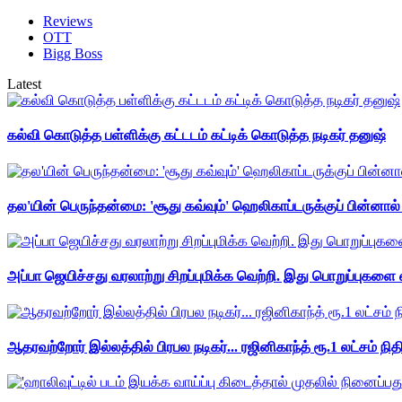
Reviews
OTT
Bigg Boss
Latest
கல்வி கொடுத்த பள்ளிக்கு கட்டடம் கட்டிக் கொடுத்த நடிகர் தனுஷ்
தல'யின் பெருந்தன்மை: 'சூது கவ்வும்' ஹெலிகாப்டருக்குப் பின்னால
அப்பா ஜெயிச்சது வரலாற்று சிறப்புமிக்க வெற்றி. இது பொறுப்புகளை எ
ஆதரவற்றோர் இல்லத்தில் பிரபல நடிகர்... ரஜினிகாந்த் ரூ.1 லட்சம் நித