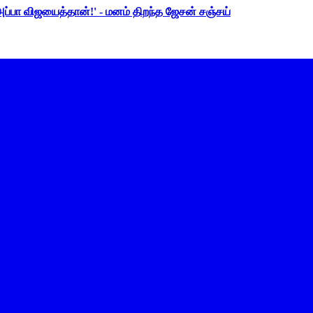
 அப்பா விஜயைத்தான்!' - மனம் திறந்த ஜேசன் சஞ்சய்