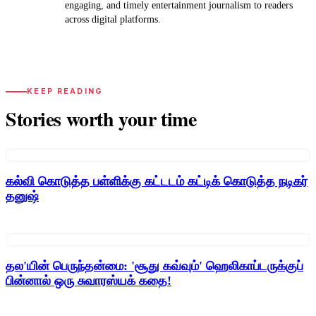
engaging, and timely entertainment journalism to readers
across digital platforms.
KEEP READING
Stories worth your time
கல்வி கொடுத்த பள்ளிக்கு கட்டடம் கட்டிக் கொடுத்த நடிகர்
தனுஷ்
தல'யின் பெருந்தன்மை: 'சூது கவ்வும்' ஹெலிகாப்டருக்குப்
பின்னால் ஒரு சுவாரஸ்யக் கதை!