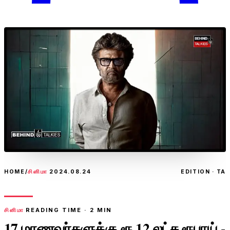
HOME
/
சினிமா
2024.08.24
EDITION · TA
சினிமா
READING TIME ·
2
MIN
17 மாணவர்களுக்கு ரூ.12 லட்ச ரூபாய் -