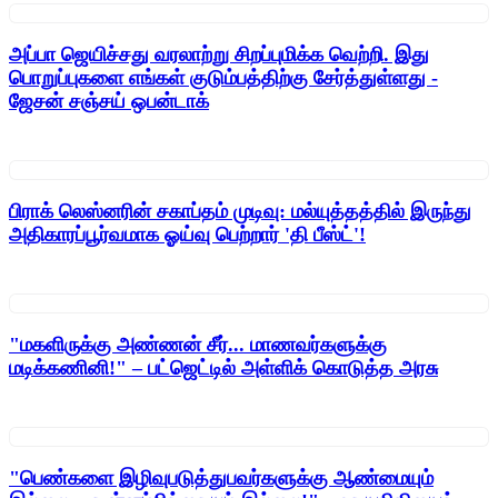
அப்பா ஜெயிச்சது வரலாற்று சிறப்புமிக்க வெற்றி. இது
பொறுப்புகளை எங்கள் குடும்பத்திற்கு சேர்த்துள்ளது -
ஜேசன் சஞ்சய் ஒபன்டாக்
பிராக் லெஸ்னரின் சகாப்தம் முடிவு: மல்யுத்தத்தில் இருந்து
அதிகாரப்பூர்வமாக ஓய்வு பெற்றார் 'தி பீஸ்ட்'!
"மகளிருக்கு அண்ணன் சீர்... மாணவர்களுக்கு
மடிக்கணினி!" – பட்ஜெட்டில் அள்ளிக் கொடுத்த அரசு
"பெண்களை இழிவுபடுத்துபவர்களுக்கு ஆண்மையும்