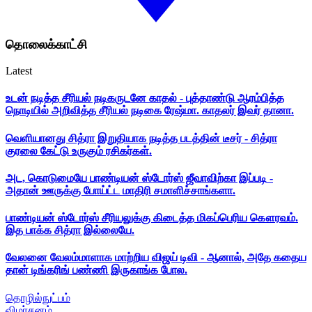
தொலைக்காட்சி
Latest
உடன் நடித்த சீரியல் நடிகருடனே காதல் - புத்தாண்டு ஆரம்பித்த
நொடியில் அறிவித்த சீரியல் நடிகை ரேஷ்மா. காதலர் இவர் தானா.
வெளியானது சித்ரா இறுதியாக நடித்த படத்தின் டீசர் - சித்ரா
குரலை கேட்டு உருகும் ரசிகர்கள்.
அட, கொடுமையே பாண்டியன் ஸ்டோர்ஸ் ஜீவாவிற்கா இப்படி -
அதான் ஊருக்கு போய்ட்ட மாதிரி சமாளிச்சாங்களா.
பாண்டியன் ஸ்டோர்ஸ் சீரியலுக்கு கிடைத்த மிகப்பெரிய கௌரவம்.
இத பாக்க சித்ரா இல்லையே.
வேலனை வேலம்மாளாக மாற்றிய விஜய் டிவி - ஆனால், அதே கதைய
தான் டிங்கரிங் பண்ணி இருகாங்க போல.
தொழில்நுட்பம்
விமர்சனம்