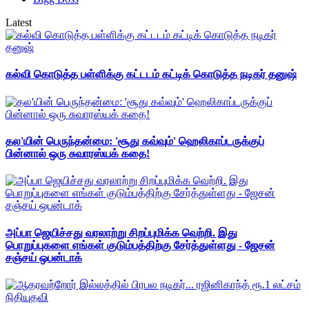
Latest
கல்வி கொடுத்த பள்ளிக்கு கட்டடம் கட்டிக் கொடுத்த நடிகர் தனுஷ்
தல'யின் பெருந்தன்மை: 'சூது கவ்வும்' ஹெலிகாப்டருக்குப்
பின்னால் ஒரு சுவாரஸ்யக் கதை!
அப்பா ஜெயிச்சது வரலாற்று சிறப்புமிக்க வெற்றி. இது
பொறுப்புகளை எங்கள் குடும்பத்திற்கு சேர்த்துள்ளது - ஜேசன்
சஞ்சய் ஒபன்டாக்