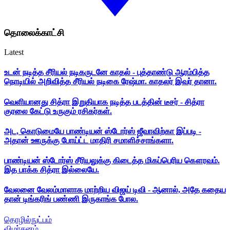
தொலைக்காட்சி
Latest
உடன் நடித்த சீரியல் நடிகருடனே காதல் - புத்தாண்டு ஆரம்பித்த
நொடியில் அறிவித்த சீரியல் நடிகை ரேஷ்மா. காதலர் இவர் தானா.
வெளியானது சித்ரா இறுதியாக நடித்த படத்தின் டீசர் - சித்ரா
குரலை கேட்டு உருகும் ரசிகர்கள்.
அட, கொடுமையே பாண்டியன் ஸ்டோர்ஸ் ஜீவாவிற்கா இப்படி -
அதான் ஊருக்கு போய்ட்ட மாதிரி சமாளிச்சாங்களா.
பாண்டியன் ஸ்டோர்ஸ் சீரியலுக்கு கிடைத்த மிகப்பெரிய கௌரவம்.
இத பாக்க சித்ரா இல்லையே.
வேலனை வேலம்மாளாக மாற்றிய விஜய் டிவி - ஆனால், அதே கதைய
தான் டிங்கரிங் பண்ணி இருகாங்க போல.
தொழில்நுட்பம்
விமர்சனம்