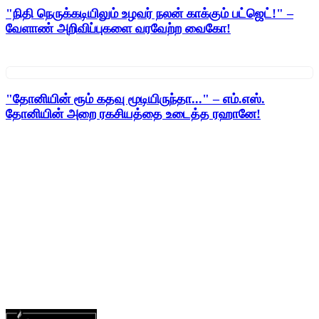
"நிதி நெருக்கடியிலும் உழவர் நலன் காக்கும் பட்ஜெட்!" –
வேளாண் அறிவிப்புகளை வரவேற்ற வைகோ!
"தோனியின் ரூம் கதவு மூடியிருந்தா..." – எம்.எஸ்.
தோனியின் அறை ரகசியத்தை உடைத்த ரஹானே!