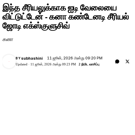
இந்த சீரியலுக்காக ஐடி வேலையை
விட்டுட்டேன் - கனா கண்டேனடி சீரியல்
ஜோடி எக்ஸ்குளுசிவ்
கனா
11 ஜூன், 2026 அன்று 09:20 PM
subhashini
BY
Updated ·
11 ஜூன், 2026 அன்று 09:23 PM
2 நிமிட வாசிப்பு