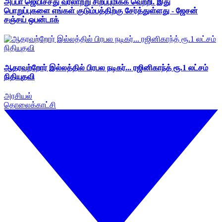
அப்பா ஜெயிச்சது வரலாற்று சிறப்புமிக்க வெற்றி. இது
பொறுப்புகளை எங்கள் குடும்பத்திற்கு சேர்த்துள்ளது - ஜேசன்
சஞ்சய் ஒபன்டாக்
ஆதரவற்றோர் இல்லத்தில் பிரபல நடிகர்... ரஜினிகாந்த் ரூ.1 லட்சம்
நிதியுதவி
அரசியல்
தொலைக்காட்சி