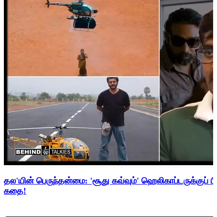
தல'யின் பெருந்தன்மை: 'சூது கவ்வும்' ஹெலிகாப்டருக்குப் ப
கதை!