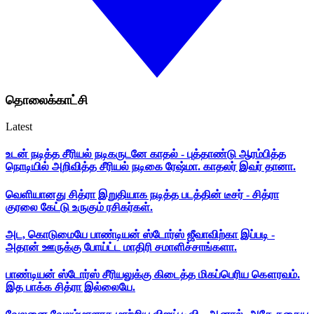
தொலைக்காட்சி
Latest
உடன் நடித்த சீரியல் நடிகருடனே காதல் - புத்தாண்டு ஆரம்பித்த
நொடியில் அறிவித்த சீரியல் நடிகை ரேஷ்மா. காதலர் இவர் தானா.
வெளியானது சித்ரா இறுதியாக நடித்த படத்தின் டீசர் - சித்ரா
குரலை கேட்டு உருகும் ரசிகர்கள்.
அட, கொடுமையே பாண்டியன் ஸ்டோர்ஸ் ஜீவாவிற்கா இப்படி -
அதான் ஊருக்கு போய்ட்ட மாதிரி சமாளிச்சாங்களா.
பாண்டியன் ஸ்டோர்ஸ் சீரியலுக்கு கிடைத்த மிகப்பெரிய கௌரவம்.
இத பாக்க சித்ரா இல்லையே.