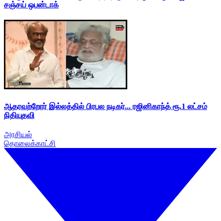
சஞ்சய் ஒபன்டாக்
ஆதரவற்றோர் இல்லத்தில் பிரபல நடிகர்... ரஜினிகாந்த் ரூ.1 லட்சம்
நிதியுதவி
அரசியல்
தொலைக்காட்சி