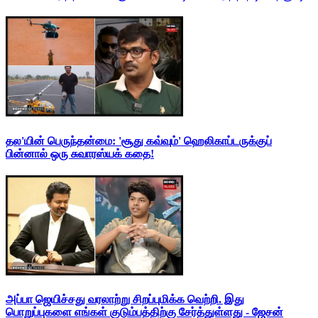
தல'யின் பெருந்தன்மை: 'சூது கவ்வும்' ஹெலிகாப்டருக்குப்
பின்னால் ஒரு சுவாரஸ்யக் கதை!
அப்பா ஜெயிச்சது வரலாற்று சிறப்புமிக்க வெற்றி. இது
பொறுப்புகளை எங்கள் குடும்பத்திற்கு சேர்த்துள்ளது - ஜேசன்