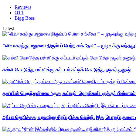
Reviews
OTT
Bigg Boss
Latest
"விவாகரத்து மனுவை திரும்பப் பெற்ற சங்கீதா!" – முடிவுக்கு வந்த
கல்வி கொடுத்த பள்ளிக்கு கட்டடம் கட்டிக் கொடுத்த நடிகர் தனுஷ்
தல'யின் பெருந்தன்மை: 'சூது கவ்வும்' ஹெலிகாப்டருக்குப் பின்னால
அப்பா ஜெயிச்சது வரலாற்று சிறப்புமிக்க வெற்றி. இது பொறுப்புகளை எ