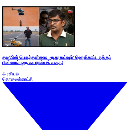
தல'யின் பெருந்தன்மை: 'சூது கவ்வும்' ஹெலிகாப்டருக்குப்
பின்னால் ஒரு சுவாரஸ்யக் கதை!
அரசியல்
தொலைக்காட்சி