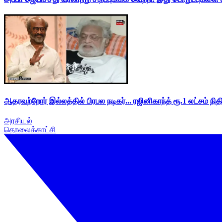
ஆதரவற்றோர் இல்லத்தில் பிரபல நடிகர்... ரஜினிகாந்த் ரூ.1 லட்சம் நித
அரசியல்
தொலைக்காட்சி