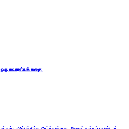
் ஒரு சுவாரஸ்யக் கதை!
ங்கள் குடும்பத்திற்கு சேர்த்துள்ளது - ஜேசன் சஞ்சய் ஒபன்டாக்