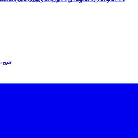
ியுதவி