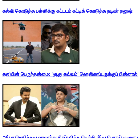
கல்வி கொடுத்த பள்ளிக்கு கட்டடம் கட்டிக் கொடுத்த நடிகர் தனுஷ்
தல'யின் பெருந்தன்மை: 'சூது கவ்வும்' ஹெலிகாப்டருக்குப் பின்னால
அப்பா ஜெயிச்சது வரலாற்று சிறப்புமிக்க வெற்றி. இது பொறுப்புகளை எ