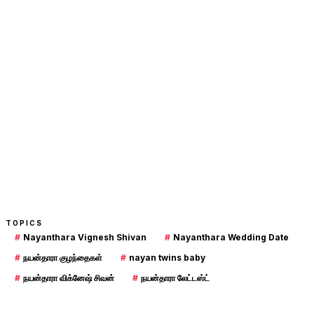
TOPICS
#
Nayanthara Vignesh Shivan
#
Nayanthara Wedding Date
#
நயன்தாரா குழந்தைகள்
#
nayan twins baby
#
நயன்தாரா விக்னேஷ் சிவன்
#
நயன்தாரா லேட்டஸ்ட்