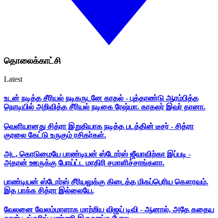
தொலைக்காட்சி
Latest
உடன் நடித்த சீரியல் நடிகருடனே காதல் - புத்தாண்டு ஆரம்பித்த
நொடியில் அறிவித்த சீரியல் நடிகை ரேஷ்மா. காதலர் இவர் தானா.
வெளியானது சித்ரா இறுதியாக நடித்த படத்தின் டீசர் - சித்ரா
குரலை கேட்டு உருகும் ரசிகர்கள்.
அட, கொடுமையே பாண்டியன் ஸ்டோர்ஸ் ஜீவாவிற்கா இப்படி -
அதான் ஊருக்கு போய்ட்ட மாதிரி சமாளிச்சாங்களா.
பாண்டியன் ஸ்டோர்ஸ் சீரியலுக்கு கிடைத்த மிகப்பெரிய கௌரவம்.
இத பாக்க சித்ரா இல்லையே.
வேலனை வேலம்மாளாக மாற்றிய விஜய் டிவி - ஆனால், அதே கதைய