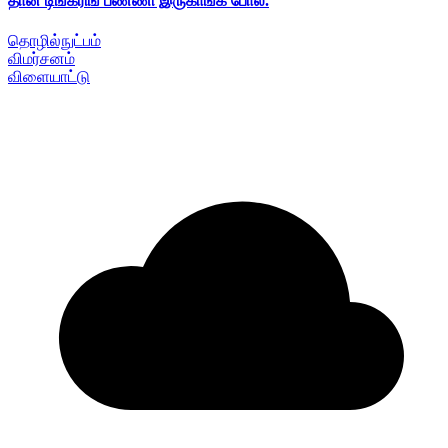
தான் டிங்கரிங் பண்ணி இருகாங்க போல.
தொழில்நுட்பம்
விமர்சனம்
விளையாட்டு