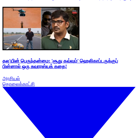
தல'யின் பெருந்தன்மை: 'சூது கவ்வும்' ஹெலிகாப்டருக்குப்
பின்னால் ஒரு சுவாரஸ்யக் கதை!
அரசியல்
தொலைக்காட்சி